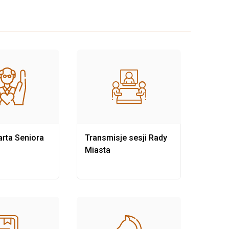
rta Seniora
Transmisje sesji Rady
Rewit
Miasta