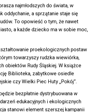
prasza najmłodszych do świata, w
ak oddychanie, a sprzątanie staje się
cudów. To opowieść o tym, że nawet
iasto, a każde dziecko ma w sobie moc,
i kształtowanie proekologicznych postaw
którym towarzyszy rudzka wiewiórka,
ch obiektów Rudy Śląskiej. W książce
cję Biblioteka, zabytkowe osiedle
skie czy Wielki Piec Huty „Pokój”.
 będzie bezpłatnie dystrybuowana w
darzeń edukacyjnych i ekologicznych
acja stanowi element szerszej kampanii