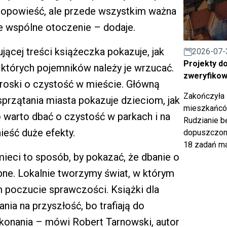
a opowieść, ale przede wszystkim ważna
ze wspólne otoczenie – dodaje.
ującej treści książeczka pokazuje, jak
2026-07-
Projekty d
których pojemników należy je wrzucać.
zweryfiko
roski o czystość w mieście. Główną
Zakończyła 
sprzątania miasta pokazuje dzieciom, jak
mieszkańców
warto dbać o czystość w parkach i na
Rudzianie b
ieść duże efekty.
dopuszczony
18 zadań ma
mieci to sposób, by pokazać, że dbanie o
ebne. Lokalnie tworzymy świat, w którym
 poczucie sprawczości. Książki dla
ia na przyszłość, bo trafiają do
ekonania – mówi Robert Tarnowski, autor