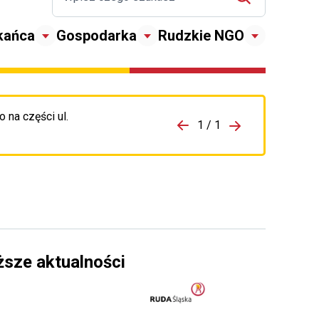
kańca
Gospodarka
Rudzkie NGO
 na części ul.
zejdź do porzpedniego komunikatu
1 / 1
Przejdź do nas
ższe aktualności