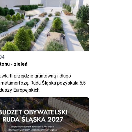
04
onu - zieleń
wła II przejdzie gruntowną i długo
metamorfozę. Ruda Śląska pozyskała 5,5
nduszy Europejskich.