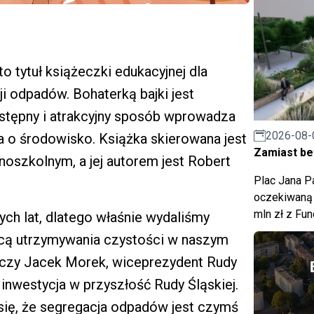
o tytuł książeczki edukacyjnej dla
i odpadów. Bohaterką bajki jest
ystępny i atrakcyjny sposób wprowadza
2026-08-
 o środowisko. Książka skierowana jest
Zamiast bet
oszkolnym, a jej autorem jest Robert
Plac Jana Pa
oczekiwaną 
mln zł z Fu
ch lat, dlatego właśnie wydaliśmy
ącą utrzymywania czystości w naszym
aczy Jacek Morek, wiceprezydent Rudy
 inwestycja w przyszłość Rudy Śląskiej.
się, że segregacja odpadów jest czymś