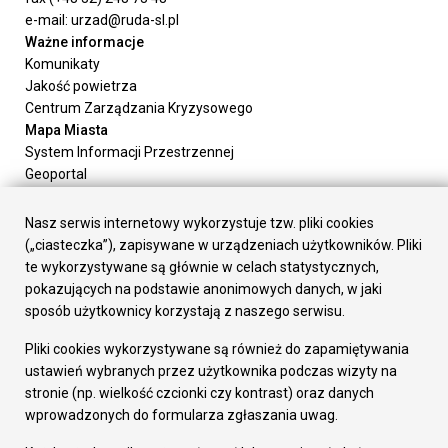
e-mail: urzad@ruda-sl.pl
Ważne informacje
Komunikaty
Jakość powietrza
Centrum Zarządzania Kryzysowego
Mapa Miasta
System Informacji Przestrzennej
Geoportal
Urząd Miasta
Załatw sprawę
Nasz serwis internetowy wykorzystuje tzw. pliki cookies
Prezydent Miasta
(„ciasteczka”), zapisywane w urządzeniach użytkowników. Pliki
Rada Miasta
te wykorzystywane są głównie w celach statystycznych,
Wydziały
pokazujących na podstawie anonimowych danych, w jaki
Elektroniczna Skrzynka Podawcza
sposób użytkownicy korzystają z naszego serwisu.
Praca w Urzędzie
Pliki cookies wykorzystywane są również do zapamiętywania
Gospodarka
ustawień wybranych przez użytkownika podczas wizyty na
Fundusze europejskie
stronie (np. wielkość czcionki czy kontrast) oraz danych
Środki krajowe
wprowadzonych do formularza zgłaszania uwag.
Oferty inwestycyjne
Strategia Rozwoju Miasta