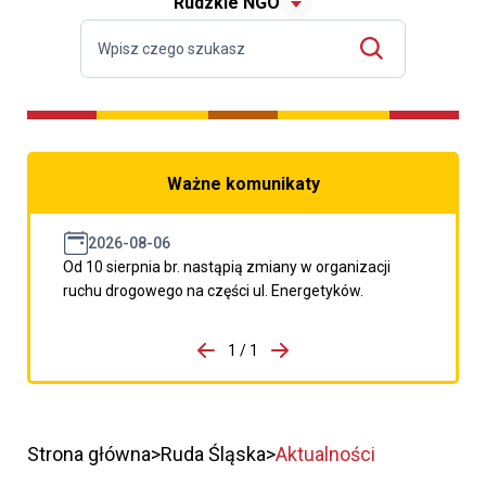
Rudzkie NGO
Ważne komunikaty
2026-08-06
Od 10 sierpnia br. nastąpią zmiany w organizacji
ruchu drogowego na części ul. Energetyków.
do porzpedniego komunikatu
1 / 1
Przejdź do następnego kom
Strona główna
Ruda Śląska
Aktualności