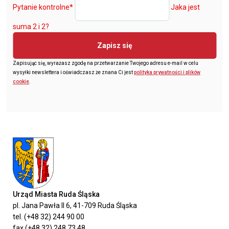
Pytanie kontrolne
*
Jaka jest
suma 2 i 2?
Zapisz się
Zapisując się, wyrażasz zgodę na przetwarzanie Twojego adresu e-mail w celu
wysyłki newslettera i oświadczasz że znana Ci jest
polityka prywatności i plików
cookie
.
Urząd Miasta Ruda Śląska
pl. Jana Pawła II 6, 41-709 Ruda Śląska
tel. (+48 32) 244 90 00
fax (+48 32) 248 73 48