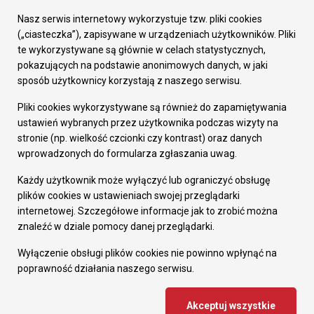
Urząd Miasta
Załatw sprawę
Nasz serwis internetowy wykorzystuje tzw. pliki cookies
Prezydent Miasta
(„ciasteczka”), zapisywane w urządzeniach użytkowników. Pliki
Rada Miasta
te wykorzystywane są głównie w celach statystycznych,
Wydziały
pokazujących na podstawie anonimowych danych, w jaki
Elektroniczna Skrzynka Podawcza
sposób użytkownicy korzystają z naszego serwisu.
Praca w Urzędzie
Pliki cookies wykorzystywane są również do zapamiętywania
Gospodarka
ustawień wybranych przez użytkownika podczas wizyty na
Fundusze europejskie
stronie (np. wielkość czcionki czy kontrast) oraz danych
Środki krajowe
wprowadzonych do formularza zgłaszania uwag.
Oferty inwestycyjne
Strategia Rozwoju Miasta
Każdy użytkownik może wyłączyć lub ograniczyć obsługę
Pozostałe
plików cookies w ustawieniach swojej przeglądarki
Deklaracja dostępności
internetowej. Szczegółowe informacje jak to zrobić można
Dane osobowe
znaleźć w dziale pomocy danej przeglądarki.
Dodaj opinię o witrynie
© Urząd Miasta RUDA Śląska 2023
Wyłączenie obsługi plików cookies nie powinno wpłynąć na
poprawność działania naszego serwisu.
Projekt i wdrożenie - MIGOMEDIA
Akceptuj wszystkie