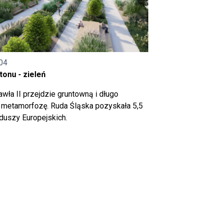
04
onu - zieleń
wła II przejdzie gruntowną i długo
metamorfozę. Ruda Śląska pozyskała 5,5
nduszy Europejskich.