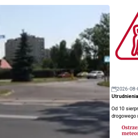
2026-08-
Utrudnienia
Od 10 sierpn
drogowego n