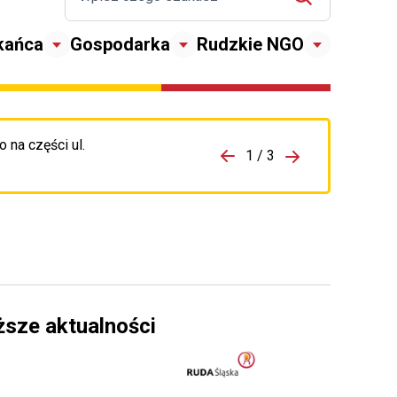
kańca
Gospodarka
Rudzkie NGO
 na części ul.
zejdź do porzpedniego komunikatu
1 / 3
Przejdź do nas
ższe aktualności