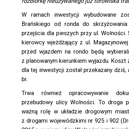
rozbiórkę nieużywanego już torowiska t
W ramach inwestycji wybudowane zost
Brańskiego od ronda do skrzyżowania
przejścia dla pieszych przy ul. Wolnośc
kierowcy wjeżdżający z ul. Magazynowej 
przed wjazdem na rondo będą wybieral
z planowanym kierunkiem wyjazdu. Koszt z
dla tej inwestycji został przekazany dzi
br.
Trwa również opracowywanie dokum
przebudowy ulicy Wolności. To droga p
ważną rolę w układzie drogowym miasta
z drogami wojewódzkimi nr 925 i 902 (D