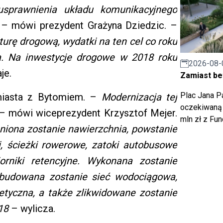
usprawnienia układu komunikacyjnego
– mówi prezydent Grażyna Dziedzic. –
urę drogową, wydatki na ten cel co roku
a. Na inwestycje drogowe w 2018 roku
2026-08-
je.
Zamiast bet
Plac Jana Pa
 miasta z Bytomiem. –
Modernizacja tej
oczekiwaną 
– mówi wiceprezydent Krzysztof Mejer.
mln zł z Fu
niona zostanie nawierzchnia, powstanie
, ścieżki rowerowe, zatoki autobusowe
orniki retencyjne. Wykonana zostanie
zebudowana zostanie sieć wodociągowa,
getyczna, a także zlikwidowane zostanie
18
– wylicza.