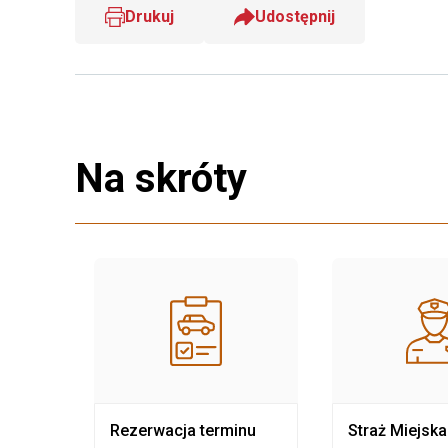
Drukuj
Udostępnij
Na skróty
nia
Rezerwacja terminu
Straż Miejska