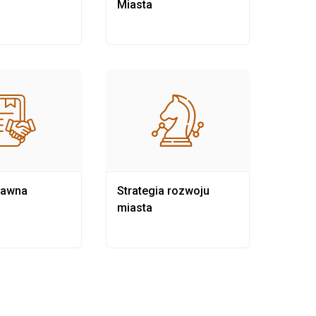
Miasta
rawna
Strategia rozwoju
Pows
miasta
samo