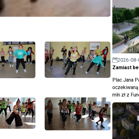
2026-08-
Zamiast bet
Plac Jana Pa
oczekiwaną 
mln zł z Fu