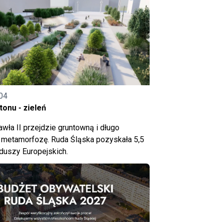
04
onu - zieleń
wła II przejdzie gruntowną i długo
metamorfozę. Ruda Śląska pozyskała 5,5
nduszy Europejskich.