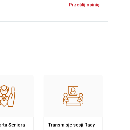
Prześlij opinię
rta Seniora
Transmisje sesji Rady
Rewit