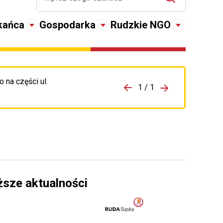
kańca
Gospodarka
Rudzkie NGO
 na części ul.
zejdź do porzpedniego komunikatu
1 / 1
Przejdź do nas
ższe aktualności