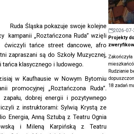
Ruda Śląska pokazuje swoje kolejne
2026-07-
cy kampanii „Roztańczona Ruda” wzięli
Projekty d
ćwiczyli tańce street dancowe, afro
zweryfiko
ętni zapraszani są do Szkoły Muzycznej,
Zakończyła 
i tańca klasycznego i ludowego.
mieszkańców
Rudzianie b
dzisiaj w Kaufhausie w Nowym Bytomiu
dopuszczony
18 zadań ma
nii promocyjnej „Roztańczona Ruda”.
 zapału, dobrej energii i pozytywnego
iczyli z instruktorami: Sylwią Krystą ze
udio Energia, Anną Sztubą z Teatru Ognia
wską i Mileną Karpińską z Teatru