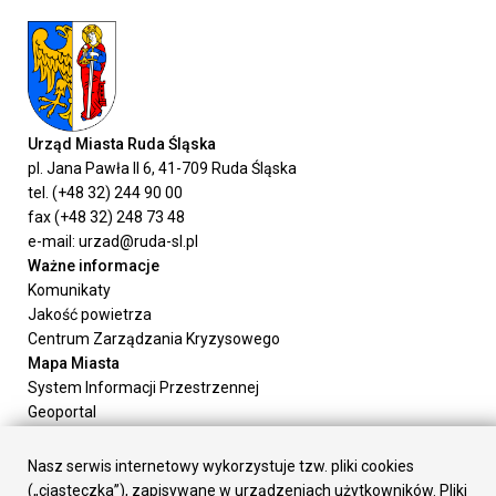
Urząd Miasta Ruda Śląska
pl. Jana Pawła II 6, 41-709 Ruda Śląska
tel. (+48 32) 244 90 00
fax (+48 32) 248 73 48
e-mail: urzad@ruda-sl.pl
Ważne informacje
Komunikaty
Jakość powietrza
Centrum Zarządzania Kryzysowego
Mapa Miasta
System Informacji Przestrzennej
Geoportal
Urząd Miasta
Załatw sprawę
Nasz serwis internetowy wykorzystuje tzw. pliki cookies
Prezydent Miasta
(„ciasteczka”), zapisywane w urządzeniach użytkowników. Pliki