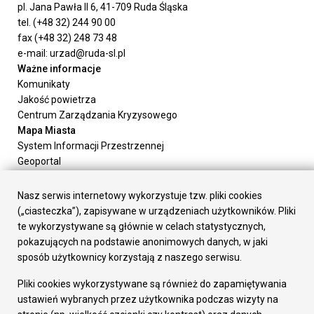
pl. Jana Pawła II 6, 41-709 Ruda Śląska
tel. (+48 32) 244 90 00
fax (+48 32) 248 73 48
e-mail: urzad@ruda-sl.pl
Ważne informacje
Komunikaty
Jakość powietrza
Centrum Zarządzania Kryzysowego
Mapa Miasta
System Informacji Przestrzennej
Geoportal
Urząd Miasta
Załatw sprawę
Nasz serwis internetowy wykorzystuje tzw. pliki cookies
Prezydent Miasta
(„ciasteczka”), zapisywane w urządzeniach użytkowników. Pliki
Rada Miasta
te wykorzystywane są głównie w celach statystycznych,
Wydziały
pokazujących na podstawie anonimowych danych, w jaki
Elektroniczna Skrzynka Podawcza
sposób użytkownicy korzystają z naszego serwisu.
Praca w Urzędzie
Pliki cookies wykorzystywane są również do zapamiętywania
Gospodarka
ustawień wybranych przez użytkownika podczas wizyty na
Fundusze europejskie