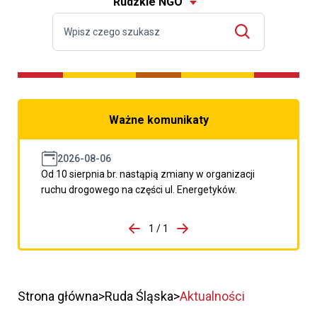
Rudzkie NGO
Ważne komunikaty
2026-08-06
Od 10 sierpnia br. nastąpią zmiany w organizacji
ruchu drogowego na części ul. Energetyków.
do porzpedniego komunikatu
1 / 1
Przejdź do następnego kom
Strona główna
Ruda Śląska
Aktualności