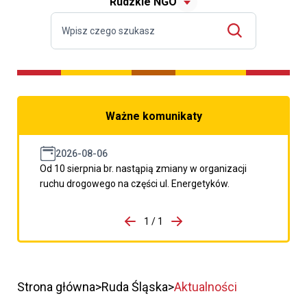
Rudzkie NGO
Ważne komunikaty
2026-08-06
Od 10 sierpnia br. nastąpią zmiany w organizacji
ruchu drogowego na części ul. Energetyków.
do porzpedniego komunikatu
1 / 1
Przejdź do następnego kom
Strona główna
Ruda Śląska
Aktualności