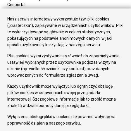
Geoportal
Urząd Miasta
Załatw sprawę
Nasz serwis internetowy wykorzystuje tzw. pliki cookies
Prezydent Miasta
(„ciasteczka”), zapisywane w urządzeniach użytkowników. Pliki
Rada Miasta
te wykorzystywane są głównie w celach statystycznych,
Wydziały
pokazujących na podstawie anonimowych danych, w jaki
Elektroniczna Skrzynka Podawcza
sposób użytkownicy korzystają z naszego serwisu.
Praca w Urzędzie
Pliki cookies wykorzystywane są również do zapamiętywania
Gospodarka
ustawień wybranych przez użytkownika podczas wizyty na
Fundusze europejskie
stronie (np. wielkość czcionki czy kontrast) oraz danych
Środki krajowe
wprowadzonych do formularza zgłaszania uwag.
Oferty inwestycyjne
Strategia Rozwoju Miasta
Każdy użytkownik może wyłączyć lub ograniczyć obsługę
Pozostałe
plików cookies w ustawieniach swojej przeglądarki
Deklaracja dostępności
internetowej. Szczegółowe informacje jak to zrobić można
Dane osobowe
znaleźć w dziale pomocy danej przeglądarki.
Dodaj opinię o witrynie
© Urząd Miasta RUDA Śląska 2023
Wyłączenie obsługi plików cookies nie powinno wpłynąć na
poprawność działania naszego serwisu.