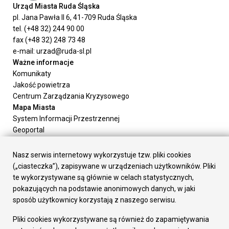
Urząd Miasta Ruda Śląska
pl. Jana Pawła II 6, 41-709 Ruda Śląska
tel. (+48 32) 244 90 00
fax (+48 32) 248 73 48
e-mail: urzad@ruda-sl.pl
Ważne informacje
Komunikaty
Jakość powietrza
Centrum Zarządzania Kryzysowego
Mapa Miasta
System Informacji Przestrzennej
Geoportal
Urząd Miasta
Załatw sprawę
Nasz serwis internetowy wykorzystuje tzw. pliki cookies
Prezydent Miasta
(„ciasteczka”), zapisywane w urządzeniach użytkowników. Pliki
Rada Miasta
te wykorzystywane są głównie w celach statystycznych,
Wydziały
pokazujących na podstawie anonimowych danych, w jaki
Elektroniczna Skrzynka Podawcza
sposób użytkownicy korzystają z naszego serwisu.
Praca w Urzędzie
Pliki cookies wykorzystywane są również do zapamiętywania
Gospodarka