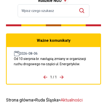
Rudzkie NGO
Ważne komunikaty
2026-08-06
Od 10 sierpnia br. nastąpią zmiany w organizacji
ruchu drogowego na części ul. Energetyków.
do porzpedniego komunikatu
1 / 1
Przejdź do następnego kom
Strona główna
Ruda Śląska
Aktualności