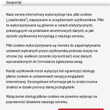
Geoportal
Urząd Miasta
Załatw sprawę
Nasz serwis internetowy wykorzystuje tzw. pliki cookies
Prezydent Miasta
(„ciasteczka”), zapisywane w urządzeniach użytkowników. Pliki
Rada Miasta
te wykorzystywane są głównie w celach statystycznych,
Wydziały
pokazujących na podstawie anonimowych danych, w jaki
Elektroniczna Skrzynka Podawcza
sposób użytkownicy korzystają z naszego serwisu.
Praca w Urzędzie
Pliki cookies wykorzystywane są również do zapamiętywania
Gospodarka
ustawień wybranych przez użytkownika podczas wizyty na
Fundusze europejskie
stronie (np. wielkość czcionki czy kontrast) oraz danych
Środki krajowe
wprowadzonych do formularza zgłaszania uwag.
Oferty inwestycyjne
Strategia Rozwoju Miasta
Każdy użytkownik może wyłączyć lub ograniczyć obsługę
Pozostałe
plików cookies w ustawieniach swojej przeglądarki
Deklaracja dostępności
internetowej. Szczegółowe informacje jak to zrobić można
Dane osobowe
znaleźć w dziale pomocy danej przeglądarki.
Dodaj opinię o witrynie
© Urząd Miasta RUDA Śląska 2023
Wyłączenie obsługi plików cookies nie powinno wpłynąć na
poprawność działania naszego serwisu.