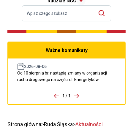
Rudzkie NGO
Ważne komunikaty
2026-08-06
Od 10 sierpnia br. nastąpią zmiany w organizacji
ruchu drogowego na części ul. Energetyków.
do porzpedniego komunikatu
1 / 1
Przejdź do następnego kom
Strona główna
Ruda Śląska
Aktualności