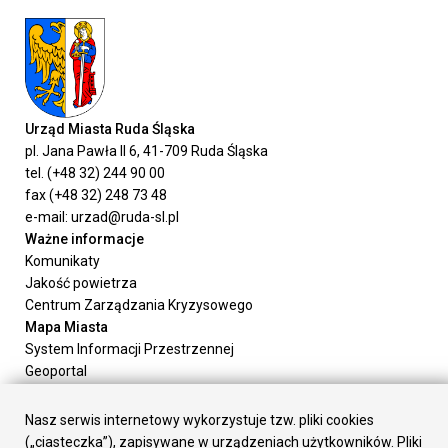
Urząd Miasta Ruda Śląska
pl. Jana Pawła II 6, 41-709 Ruda Śląska
tel. (+48 32) 244 90 00
fax (+48 32) 248 73 48
e-mail: urzad@ruda-sl.pl
Ważne informacje
Komunikaty
Jakość powietrza
Centrum Zarządzania Kryzysowego
Mapa Miasta
System Informacji Przestrzennej
Geoportal
Urząd Miasta
Załatw sprawę
Nasz serwis internetowy wykorzystuje tzw. pliki cookies
Prezydent Miasta
(„ciasteczka”), zapisywane w urządzeniach użytkowników. Pliki