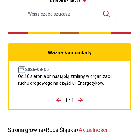
Rudzkie NGO
Ważne komunikaty
2026-08-06
Od 10 sierpnia br. nastąpią zmiany w organizacji
ruchu drogowego na części ul. Energetyków.
do porzpedniego komunikatu
1 / 1
Przejdź do następnego kom
Strona główna
Ruda Śląska
Aktualności