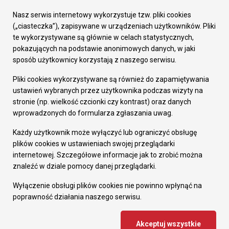
Urząd Miasta
Załatw sprawę
Nasz serwis internetowy wykorzystuje tzw. pliki cookies
Prezydent Miasta
(„ciasteczka”), zapisywane w urządzeniach użytkowników. Pliki
Rada Miasta
te wykorzystywane są głównie w celach statystycznych,
Wydziały
pokazujących na podstawie anonimowych danych, w jaki
Elektroniczna Skrzynka Podawcza
sposób użytkownicy korzystają z naszego serwisu.
Praca w Urzędzie
Pliki cookies wykorzystywane są również do zapamiętywania
Gospodarka
ustawień wybranych przez użytkownika podczas wizyty na
Fundusze europejskie
stronie (np. wielkość czcionki czy kontrast) oraz danych
Środki krajowe
wprowadzonych do formularza zgłaszania uwag.
Oferty inwestycyjne
Strategia Rozwoju Miasta
Każdy użytkownik może wyłączyć lub ograniczyć obsługę
Pozostałe
plików cookies w ustawieniach swojej przeglądarki
Deklaracja dostępności
internetowej. Szczegółowe informacje jak to zrobić można
Dane osobowe
znaleźć w dziale pomocy danej przeglądarki.
Dodaj opinię o witrynie
© Urząd Miasta RUDA Śląska 2023
Wyłączenie obsługi plików cookies nie powinno wpłynąć na
poprawność działania naszego serwisu.
Projekt i wdrożenie - MIGOMEDIA
Akceptuj wszystkie