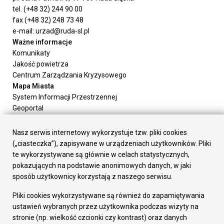
tel. (+48 32) 244 90 00
fax (+48 32) 248 73 48
e-mail: urzad@ruda-sl.pl
Ważne informacje
Komunikaty
Jakość powietrza
Centrum Zarządzania Kryzysowego
Mapa Miasta
System Informacji Przestrzennej
Geoportal
Urząd Miasta
Załatw sprawę
Nasz serwis internetowy wykorzystuje tzw. pliki cookies
Prezydent Miasta
(„ciasteczka”), zapisywane w urządzeniach użytkowników. Pliki
Rada Miasta
te wykorzystywane są głównie w celach statystycznych,
Wydziały
pokazujących na podstawie anonimowych danych, w jaki
Elektroniczna Skrzynka Podawcza
sposób użytkownicy korzystają z naszego serwisu.
Praca w Urzędzie
Pliki cookies wykorzystywane są również do zapamiętywania
Gospodarka
ustawień wybranych przez użytkownika podczas wizyty na
Fundusze europejskie
stronie (np. wielkość czcionki czy kontrast) oraz danych
Środki krajowe