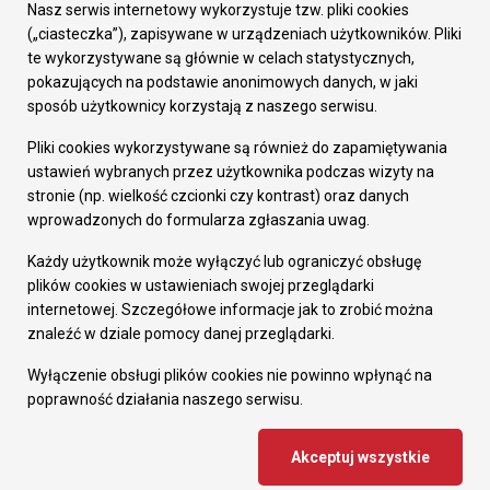
Załatw sprawę
Nasz serwis internetowy wykorzystuje tzw. pliki cookies
Prezydent Miasta
(„ciasteczka”), zapisywane w urządzeniach użytkowników. Pliki
Rada Miasta
te wykorzystywane są głównie w celach statystycznych,
Wydziały
pokazujących na podstawie anonimowych danych, w jaki
Elektroniczna Skrzynka Podawcza
sposób użytkownicy korzystają z naszego serwisu.
Praca w Urzędzie
Pliki cookies wykorzystywane są również do zapamiętywania
Gospodarka
ustawień wybranych przez użytkownika podczas wizyty na
Fundusze europejskie
stronie (np. wielkość czcionki czy kontrast) oraz danych
Środki krajowe
wprowadzonych do formularza zgłaszania uwag.
Oferty inwestycyjne
Strategia Rozwoju Miasta
Każdy użytkownik może wyłączyć lub ograniczyć obsługę
Pozostałe
plików cookies w ustawieniach swojej przeglądarki
Deklaracja dostępności
internetowej. Szczegółowe informacje jak to zrobić można
Dane osobowe
znaleźć w dziale pomocy danej przeglądarki.
Dodaj opinię o witrynie
© Urząd Miasta RUDA Śląska 2023
Wyłączenie obsługi plików cookies nie powinno wpłynąć na
poprawność działania naszego serwisu.
Projekt i wdrożenie - MIGOMEDIA
Akceptuj wszystkie