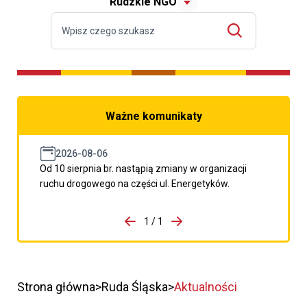
Rudzkie NGO
Ważne komunikaty
2026-08-06
Od 10 sierpnia br. nastąpią zmiany w organizacji
ruchu drogowego na części ul. Energetyków.
do porzpedniego komunikatu
1 / 1
Przejdź do następnego kom
Strona główna
Ruda Śląska
Aktualności