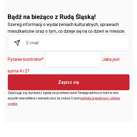
Bądź na bieżąco z Rudą Śląską!
Szereg informacji o wydarzeniach kulturalnych, sprawach
mieszkańców oraz o tym, co dzieje się na co dzień w mieście.
Pytanie kontrolne
*
Jaka jest
suma 4 i 2?
Zapisz się
Zapisując się, wyrażasz zgodę na przetwarzanie Twojego adresu e-mail w celu
wysyłki newslettera i oświadczasz że znana Ci jest
polityka prywatności i plików
cookie
.