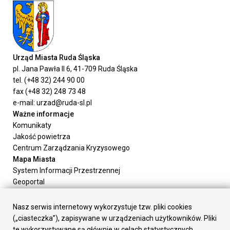
Urząd Miasta Ruda Śląska
pl. Jana Pawła II 6, 41-709 Ruda Śląska
tel. (+48 32) 244 90 00
fax (+48 32) 248 73 48
e-mail: urzad@ruda-sl.pl
Ważne informacje
Komunikaty
Jakość powietrza
Centrum Zarządzania Kryzysowego
Mapa Miasta
System Informacji Przestrzennej
Geoportal
Urząd Miasta
Załatw sprawę
Nasz serwis internetowy wykorzystuje tzw. pliki cookies
Prezydent Miasta
(„ciasteczka”), zapisywane w urządzeniach użytkowników. Pliki
Rada Miasta
te wykorzystywane są głównie w celach statystycznych,