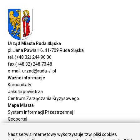
Urząd Miasta Ruda Śląska
pl. Jana Pawła II 6, 41-709 Ruda Śląska
tel. (+48 32) 244 90 00
fax (+48 32) 248 73 48
e-mail: urzad@ruda-sl.pl
Ważne informacje
Komunikaty
Jakość powietrza
Centrum Zarządzania Kryzysowego
Mapa Miasta
System Informacji Przestrzennej
Geoportal
Urząd Miasta
Załatw sprawę
Nasz serwis internetowy wykorzystuje tzw. pliki cookies
Prezydent Miasta