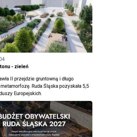
04
onu - zieleń
wła II przejdzie gruntowną i długo
metamorfozę. Ruda Śląska pozyskała 5,5
nduszy Europejskich.