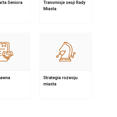
rta Seniora
Transmisje sesji Rady
Rewit
Miasta
rawna
Strategia rozwoju
Pows
miasta
samo