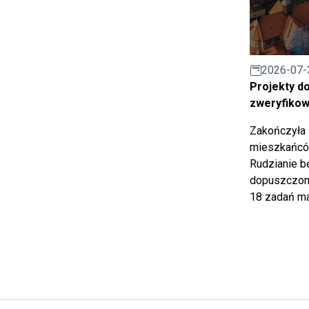
2026-07-
Projekty d
zweryfiko
Zakończyła 
mieszkańców
Rudzianie b
dopuszczony
18 zadań ma