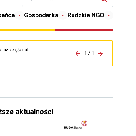
kańca
Gospodarka
Rudzkie NGO
 na części ul.
zejdź do porzpedniego komunikatu
1 / 1
Przejdź do nas
ższe aktualności