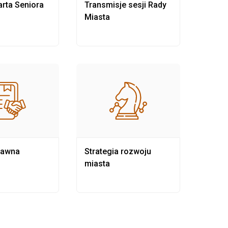
rta Seniora
Transmisje sesji Rady
Rewit
Miasta
rawna
Strategia rozwoju
Pows
miasta
samo