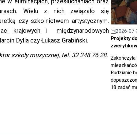
e w eliminacjach, przesłuchaniach oraz
kursach. Wielu z nich związało się
eretką czy szkolnictwem artystycznym.
aci krajowych i międzynarodowych
2026-07-
Projekty d
rcin Dylla czy Łukasz Grabiński.
zweryfiko
tor szkoły muzycznej, tel. 32 248 76 28.
Zakończyła 
mieszkańców
Rudzianie b
dopuszczony
18 zadań ma