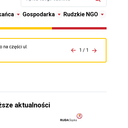
kańca
Gospodarka
Rudzkie NGO
 na części ul.
zejdź do porzpedniego komunikatu
1 / 1
Przejdź do nas
ższe aktualności