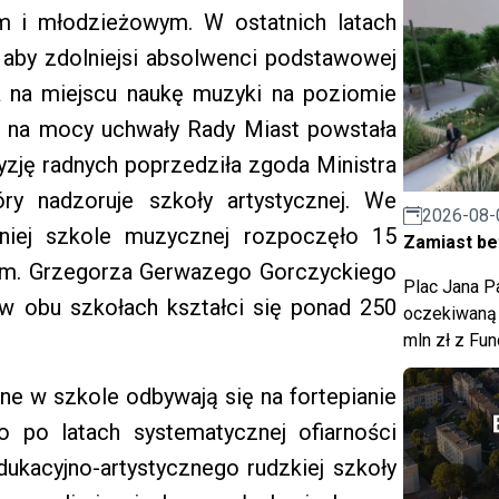
 i młodzieżowym. W ostatnich latach
, aby zdolniejsi absolwenci podstawowej
ż na miejscu naukę muzyki na poziomie
u na mocy uchwały Rady Miast powstała
yzję radnych poprzedziła zgoda Ministra
ry nadzoruje szkoły artystycznej. We
2026-08-
niej szkole muzycznej rozpoczęło 15
Zamiast bet
 im. Grzegorza Gerwazego Gorczyckiego
Plac Jana Pa
 w obu szkołach kształci się ponad 250
oczekiwaną 
mln zł z Fu
ne w szkole odbywają się na fortepianie
o po latach systematycznej ofiarności
ukacyjno-artystycznego rudzkiej szkoły