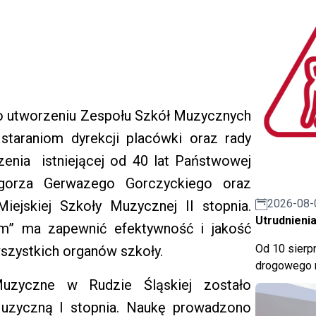
 o utworzeniu Zespołu Szkół Muzycznych
i staraniom dyrekcji placówki oraz rady
nia istniejącej od 40 lat Państwowej
egorza Gerwazego Gorczyckiego oraz
2026-08-
ejskiej Szkoły Muzycznej II stopnia.
Utrudnienia
zm” ma zapewnić efektywność i jakość
Od 10 sierpn
wszystkich organów szkoły.
drogowego n
zyczne w Rudzie Śląskiej zostało
uzyczną I stopnia. Naukę prowadzono