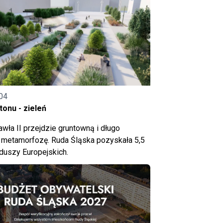
04
onu - zieleń
wła II przejdzie gruntowną i długo
metamorfozę. Ruda Śląska pozyskała 5,5
nduszy Europejskich.