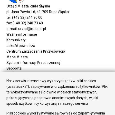
Urząd Miasta Ruda Śląska
pl. Jana Pawła II 6, 41-709 Ruda Śląska
tel. (+48 32) 244 90 00
fax (+48 32) 248 73 48
e-mail: urzad@ruda-sl.pl
Ważne informacje
Komunikaty
Jakość powietrza
Centrum Zarządzania Kryzysowego
Mapa Miasta
System Informacji Przestrzennej
Geoportal
Urząd Miasta
Załatw sprawę
Nasz serwis internetowy wykorzystuje tzw. pliki cookies
Prezydent Miasta
(„ciasteczka”), zapisywane w urządzeniach użytkowników. Pliki
Rada Miasta
te wykorzystywane są głównie w celach statystycznych,
Wydziały
pokazujących na podstawie anonimowych danych, w jaki
Elektroniczna Skrzynka Podawcza
sposób użytkownicy korzystają z naszego serwisu.
Praca w Urzędzie
Pliki cookies wykorzystywane są również do zapamiętywania
Gospodarka