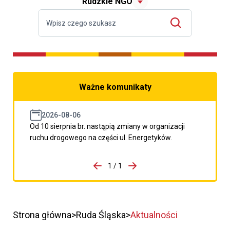
Rudzkie NGO
Ważne komunikaty
2026-08-06
Od 10 sierpnia br. nastąpią zmiany w organizacji
ruchu drogowego na części ul. Energetyków.
do porzpedniego komunikatu
1 / 1
Przejdź do następnego kom
Strona główna
Ruda Śląska
Aktualności