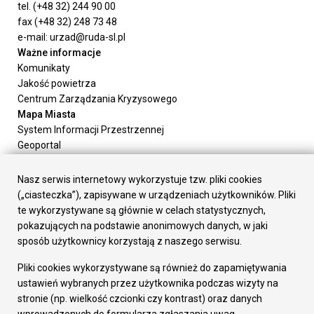
tel. (+48 32) 244 90 00
fax (+48 32) 248 73 48
e-mail: urzad@ruda-sl.pl
Ważne informacje
Komunikaty
Jakość powietrza
Centrum Zarządzania Kryzysowego
Mapa Miasta
System Informacji Przestrzennej
Geoportal
Urząd Miasta
Załatw sprawę
Nasz serwis internetowy wykorzystuje tzw. pliki cookies
Prezydent Miasta
(„ciasteczka”), zapisywane w urządzeniach użytkowników. Pliki
Rada Miasta
te wykorzystywane są głównie w celach statystycznych,
Wydziały
pokazujących na podstawie anonimowych danych, w jaki
Elektroniczna Skrzynka Podawcza
sposób użytkownicy korzystają z naszego serwisu.
Praca w Urzędzie
Pliki cookies wykorzystywane są również do zapamiętywania
Gospodarka
ustawień wybranych przez użytkownika podczas wizyty na
Fundusze europejskie
stronie (np. wielkość czcionki czy kontrast) oraz danych
Środki krajowe