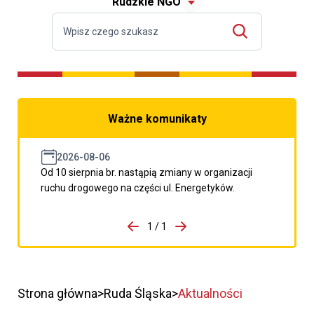
Rudzkie NGO
Ważne komunikaty
2026-08-06
Od 10 sierpnia br. nastąpią zmiany w organizacji
ruchu drogowego na części ul. Energetyków.
do porzpedniego komunikatu
1 / 1
Przejdź do następnego kom
Strona główna
Ruda Śląska
Aktualności