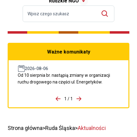
Rudzkie NGO
Ważne komunikaty
2026-08-06
Od 10 sierpnia br. nastąpią zmiany w organizacji
ruchu drogowego na części ul. Energetyków.
do porzpedniego komunikatu
1 / 1
Przejdź do następnego kom
Strona główna
Ruda Śląska
Aktualności