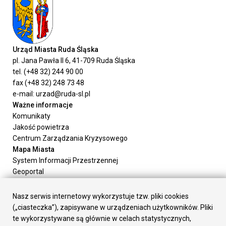
Urząd Miasta Ruda Śląska
pl. Jana Pawła II 6, 41-709 Ruda Śląska
tel. (+48 32) 244 90 00
fax (+48 32) 248 73 48
e-mail: urzad@ruda-sl.pl
Ważne informacje
Komunikaty
Jakość powietrza
Centrum Zarządzania Kryzysowego
Mapa Miasta
System Informacji Przestrzennej
Geoportal
Urząd Miasta
Załatw sprawę
Nasz serwis internetowy wykorzystuje tzw. pliki cookies
Prezydent Miasta
(„ciasteczka”), zapisywane w urządzeniach użytkowników. Pliki
Rada Miasta
te wykorzystywane są głównie w celach statystycznych,