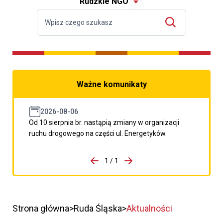
Rudzkie NGO
Ważne komunikaty
2026-08-06
Od 10 sierpnia br. nastąpią zmiany w organizacji
ruchu drogowego na części ul. Energetyków.
do porzpedniego komunikatu
1 / 1
Przejdź do następnego kom
Strona główna
Ruda Śląska
Aktualności