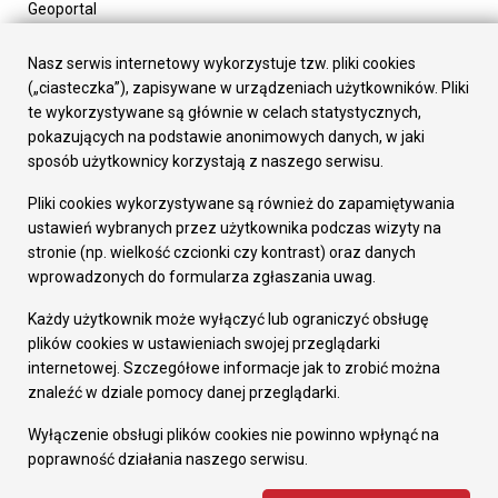
Geoportal
Urząd Miasta
Załatw sprawę
Nasz serwis internetowy wykorzystuje tzw. pliki cookies
Prezydent Miasta
(„ciasteczka”), zapisywane w urządzeniach użytkowników. Pliki
Rada Miasta
te wykorzystywane są głównie w celach statystycznych,
Wydziały
pokazujących na podstawie anonimowych danych, w jaki
Elektroniczna Skrzynka Podawcza
sposób użytkownicy korzystają z naszego serwisu.
Praca w Urzędzie
Pliki cookies wykorzystywane są również do zapamiętywania
Gospodarka
ustawień wybranych przez użytkownika podczas wizyty na
Fundusze europejskie
stronie (np. wielkość czcionki czy kontrast) oraz danych
Środki krajowe
wprowadzonych do formularza zgłaszania uwag.
Oferty inwestycyjne
Strategia Rozwoju Miasta
Każdy użytkownik może wyłączyć lub ograniczyć obsługę
Pozostałe
plików cookies w ustawieniach swojej przeglądarki
Deklaracja dostępności
internetowej. Szczegółowe informacje jak to zrobić można
Dane osobowe
znaleźć w dziale pomocy danej przeglądarki.
Dodaj opinię o witrynie
© Urząd Miasta RUDA Śląska 2023
Wyłączenie obsługi plików cookies nie powinno wpłynąć na
poprawność działania naszego serwisu.