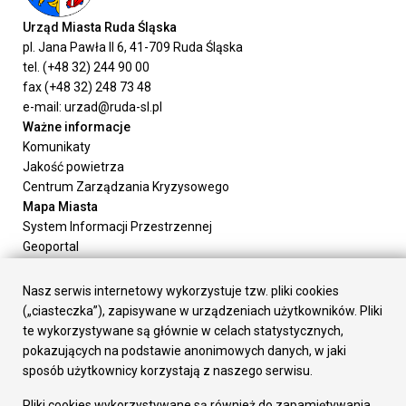
Urząd Miasta Ruda Śląska
pl. Jana Pawła II 6, 41-709 Ruda Śląska
tel. (+48 32) 244 90 00
fax (+48 32) 248 73 48
e-mail: urzad@ruda-sl.pl
Ważne informacje
Komunikaty
Jakość powietrza
Centrum Zarządzania Kryzysowego
Mapa Miasta
System Informacji Przestrzennej
Geoportal
Urząd Miasta
Załatw sprawę
Nasz serwis internetowy wykorzystuje tzw. pliki cookies
Prezydent Miasta
(„ciasteczka”), zapisywane w urządzeniach użytkowników. Pliki
Rada Miasta
te wykorzystywane są głównie w celach statystycznych,
Wydziały
pokazujących na podstawie anonimowych danych, w jaki
Elektroniczna Skrzynka Podawcza
sposób użytkownicy korzystają z naszego serwisu.
Praca w Urzędzie
Pliki cookies wykorzystywane są również do zapamiętywania
Gospodarka