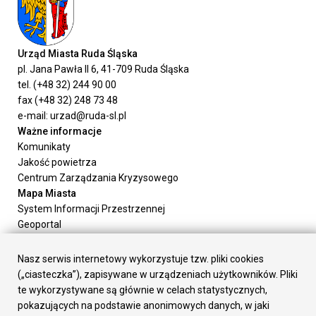
Urząd Miasta Ruda Śląska
pl. Jana Pawła II 6, 41-709 Ruda Śląska
tel. (+48 32) 244 90 00
fax (+48 32) 248 73 48
e-mail: urzad@ruda-sl.pl
Ważne informacje
Komunikaty
Jakość powietrza
Centrum Zarządzania Kryzysowego
Mapa Miasta
System Informacji Przestrzennej
Geoportal
Urząd Miasta
Załatw sprawę
Nasz serwis internetowy wykorzystuje tzw. pliki cookies
Prezydent Miasta
(„ciasteczka”), zapisywane w urządzeniach użytkowników. Pliki
Rada Miasta
te wykorzystywane są głównie w celach statystycznych,
Wydziały
pokazujących na podstawie anonimowych danych, w jaki