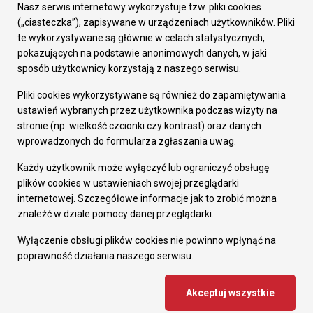
Załatw sprawę
Nasz serwis internetowy wykorzystuje tzw. pliki cookies
Prezydent Miasta
(„ciasteczka”), zapisywane w urządzeniach użytkowników. Pliki
Rada Miasta
te wykorzystywane są głównie w celach statystycznych,
Wydziały
pokazujących na podstawie anonimowych danych, w jaki
Elektroniczna Skrzynka Podawcza
sposób użytkownicy korzystają z naszego serwisu.
Praca w Urzędzie
Pliki cookies wykorzystywane są również do zapamiętywania
Gospodarka
ustawień wybranych przez użytkownika podczas wizyty na
Fundusze europejskie
stronie (np. wielkość czcionki czy kontrast) oraz danych
Środki krajowe
wprowadzonych do formularza zgłaszania uwag.
Oferty inwestycyjne
Strategia Rozwoju Miasta
Każdy użytkownik może wyłączyć lub ograniczyć obsługę
Pozostałe
plików cookies w ustawieniach swojej przeglądarki
Deklaracja dostępności
internetowej. Szczegółowe informacje jak to zrobić można
Dane osobowe
znaleźć w dziale pomocy danej przeglądarki.
Dodaj opinię o witrynie
© Urząd Miasta RUDA Śląska 2023
Wyłączenie obsługi plików cookies nie powinno wpłynąć na
poprawność działania naszego serwisu.
Projekt i wdrożenie - MIGOMEDIA
Akceptuj wszystkie