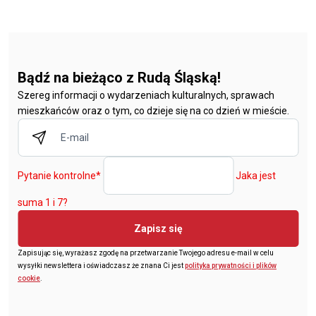
Bądź na bieżąco z Rudą Śląską!
Szereg informacji o wydarzeniach kulturalnych, sprawach
mieszkańców oraz o tym, co dzieje się na co dzień w mieście.
Pytanie kontrolne
*
Jaka jest
suma 1 i 7?
Zapisz się
Zapisując się, wyrażasz zgodę na przetwarzanie Twojego adresu e-mail w celu
wysyłki newslettera i oświadczasz że znana Ci jest
polityka prywatności i plików
cookie
.