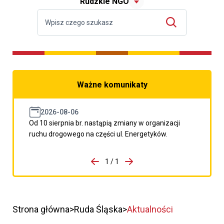
Rudzkie NGO
Ważne komunikaty
2026-08-06
Od 10 sierpnia br. nastąpią zmiany w organizacji
ruchu drogowego na części ul. Energetyków.
do porzpedniego komunikatu
1 / 1
Przejdź do następnego kom
Strona główna
Ruda Śląska
Aktualności