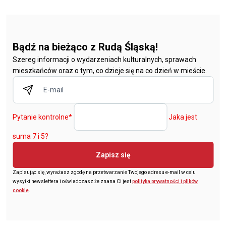
Bądź na bieżąco z Rudą Śląską!
Szereg informacji o wydarzeniach kulturalnych, sprawach
mieszkańców oraz o tym, co dzieje się na co dzień w mieście.
Pytanie kontrolne
*
Jaka jest
suma 7 i 5?
Zapisz się
Zapisując się, wyrażasz zgodę na przetwarzanie Twojego adresu e-mail w celu
wysyłki newslettera i oświadczasz że znana Ci jest
polityka prywatności i plików
cookie
.