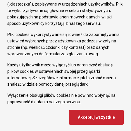
Prezydent Miasta
(„ciasteczka”), zapisywane w urządzeniach użytkowników. Pliki
Rada Miasta
te wykorzystywane są głównie w celach statystycznych,
Wydziały
pokazujących na podstawie anonimowych danych, w jaki
Elektroniczna Skrzynka Podawcza
sposób użytkownicy korzystają z naszego serwisu.
Praca w Urzędzie
Pliki cookies wykorzystywane są również do zapamiętywania
Gospodarka
ustawień wybranych przez użytkownika podczas wizyty na
Fundusze europejskie
stronie (np. wielkość czcionki czy kontrast) oraz danych
Środki krajowe
wprowadzonych do formularza zgłaszania uwag.
Oferty inwestycyjne
Strategia Rozwoju Miasta
Każdy użytkownik może wyłączyć lub ograniczyć obsługę
Pozostałe
plików cookies w ustawieniach swojej przeglądarki
Deklaracja dostępności
internetowej. Szczegółowe informacje jak to zrobić można
Dane osobowe
znaleźć w dziale pomocy danej przeglądarki.
Dodaj opinię o witrynie
© Urząd Miasta RUDA Śląska 2023
Wyłączenie obsługi plików cookies nie powinno wpłynąć na
poprawność działania naszego serwisu.
Projekt i wdrożenie - MIGOMEDIA
Akceptuj wszystkie