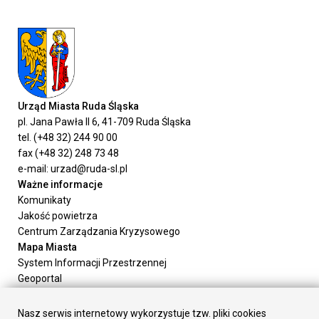
Urząd Miasta Ruda Śląska
pl. Jana Pawła II 6, 41-709 Ruda Śląska
tel. (+48 32) 244 90 00
fax (+48 32) 248 73 48
e-mail: urzad@ruda-sl.pl
Ważne informacje
Komunikaty
Jakość powietrza
Centrum Zarządzania Kryzysowego
Mapa Miasta
System Informacji Przestrzennej
Geoportal
Urząd Miasta
Załatw sprawę
Nasz serwis internetowy wykorzystuje tzw. pliki cookies