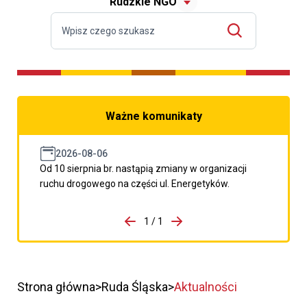
Rudzkie NGO
Ważne komunikaty
2026-08-06
Od 10 sierpnia br. nastąpią zmiany w organizacji
ruchu drogowego na części ul. Energetyków.
do porzpedniego komunikatu
1 / 1
Przejdź do następnego kom
Strona główna
Ruda Śląska
Aktualności