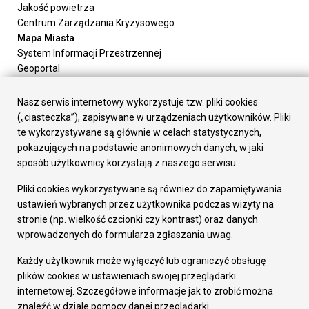
Jakość powietrza
Centrum Zarządzania Kryzysowego
Mapa Miasta
System Informacji Przestrzennej
Geoportal
Urząd Miasta
Załatw sprawę
Nasz serwis internetowy wykorzystuje tzw. pliki cookies
Prezydent Miasta
(„ciasteczka”), zapisywane w urządzeniach użytkowników. Pliki
Rada Miasta
te wykorzystywane są głównie w celach statystycznych,
Wydziały
pokazujących na podstawie anonimowych danych, w jaki
Elektroniczna Skrzynka Podawcza
sposób użytkownicy korzystają z naszego serwisu.
Praca w Urzędzie
Pliki cookies wykorzystywane są również do zapamiętywania
Gospodarka
ustawień wybranych przez użytkownika podczas wizyty na
Fundusze europejskie
stronie (np. wielkość czcionki czy kontrast) oraz danych
Środki krajowe
wprowadzonych do formularza zgłaszania uwag.
Oferty inwestycyjne
Strategia Rozwoju Miasta
Każdy użytkownik może wyłączyć lub ograniczyć obsługę
Pozostałe
plików cookies w ustawieniach swojej przeglądarki
Deklaracja dostępności
internetowej. Szczegółowe informacje jak to zrobić można
Dane osobowe
znaleźć w dziale pomocy danej przeglądarki.