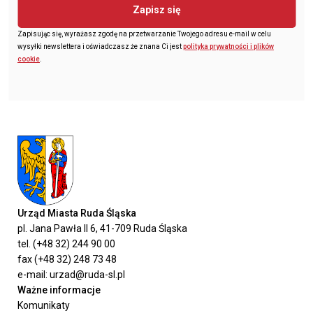
Zapisz się
Zapisując się, wyrażasz zgodę na przetwarzanie Twojego adresu e-mail w celu
wysyłki newslettera i oświadczasz że znana Ci jest
polityka prywatności i plików
cookie
.
Urząd Miasta Ruda Śląska
pl. Jana Pawła II 6, 41-709 Ruda Śląska
tel. (+48 32) 244 90 00
fax (+48 32) 248 73 48
e-mail: urzad@ruda-sl.pl
Ważne informacje
Komunikaty