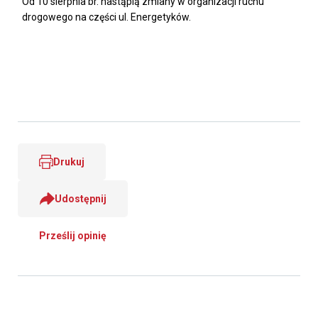
Od 10 sierpnia br. nastąpią zmiany w organizacji ruchu
drogowego na części ul. Energetyków.
Drukuj
Udostępnij
Prześlij opinię