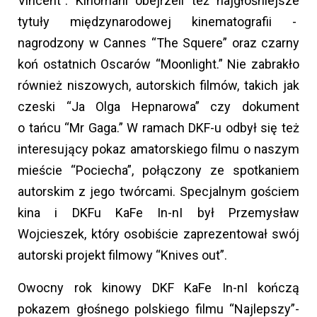
Vincent”. Kinomani obejrzeli też najgłośniejsze
tytuły międzynarodowej kinematografii -
nagrodzony w Cannes “The Squere” oraz czarny
koń ostatnich Oscarów “Moonlight.” Nie zabrakło
również niszowych, autorskich filmów, takich jak
czeski “Ja Olga Hepnarowa” czy dokument
o tańcu “Mr Gaga.” W ramach DKF-u odbył się też
interesujący pokaz amatorskiego filmu o naszym
mieście “Pociecha”, połączony ze spotkaniem
autorskim z jego twórcami. Specjalnym gościem
kina i DKFu KaFe In-nI był Przemysław
Wojcieszek, który osobiście zaprezentował swój
autorski projekt filmowy “Knives out”.
Owocny rok kinowy DKF KaFe In-nI kończą
pokazem głośnego polskiego filmu “Najlepszy”-