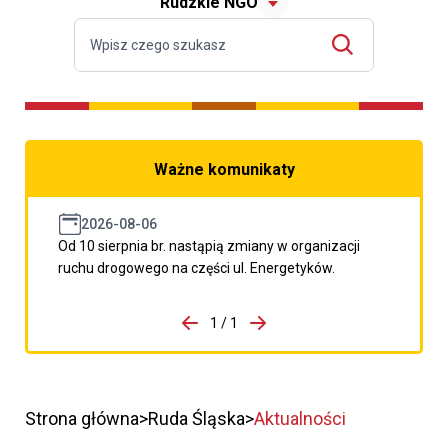
Rudzkie NGO
Ważne komunikaty
2026-08-06
Od 10 sierpnia br. nastąpią zmiany w organizacji
ruchu drogowego na części ul. Energetyków.
do porzpedniego komunikatu
1 / 1
Przejdź do następnego kom
Strona główna
Ruda Śląska
Aktualności