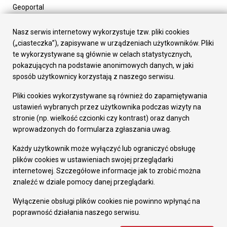
Geoportal
Urząd Miasta
Załatw sprawę
Nasz serwis internetowy wykorzystuje tzw. pliki cookies
Prezydent Miasta
(„ciasteczka”), zapisywane w urządzeniach użytkowników. Pliki
Rada Miasta
te wykorzystywane są głównie w celach statystycznych,
Wydziały
pokazujących na podstawie anonimowych danych, w jaki
Elektroniczna Skrzynka Podawcza
sposób użytkownicy korzystają z naszego serwisu.
Praca w Urzędzie
Pliki cookies wykorzystywane są również do zapamiętywania
Gospodarka
ustawień wybranych przez użytkownika podczas wizyty na
Fundusze europejskie
stronie (np. wielkość czcionki czy kontrast) oraz danych
Środki krajowe
wprowadzonych do formularza zgłaszania uwag.
Oferty inwestycyjne
Strategia Rozwoju Miasta
Każdy użytkownik może wyłączyć lub ograniczyć obsługę
Pozostałe
plików cookies w ustawieniach swojej przeglądarki
Deklaracja dostępności
internetowej. Szczegółowe informacje jak to zrobić można
Dane osobowe
znaleźć w dziale pomocy danej przeglądarki.
Dodaj opinię o witrynie
© Urząd Miasta RUDA Śląska 2023
Wyłączenie obsługi plików cookies nie powinno wpłynąć na
poprawność działania naszego serwisu.