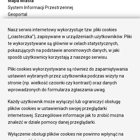
Mapa Miasta
System Informacji Przestrzennej
Geoportal
Urząd Miasta
Załatw sprawę
Nasz serwis internetowy wykorzystuje tzw. pliki cookies
Prezydent Miasta
(„ciasteczka”), zapisywane w urządzeniach użytkowników. Pliki
Rada Miasta
te wykorzystywane są głównie w celach statystycznych,
Wydziały
pokazujących na podstawie anonimowych danych, w jaki
Elektroniczna Skrzynka Podawcza
sposób użytkownicy korzystają z naszego serwisu.
Praca w Urzędzie
Pliki cookies wykorzystywane są również do zapamiętywania
Gospodarka
ustawień wybranych przez użytkownika podczas wizyty na
Fundusze europejskie
stronie (np. wielkość czcionki czy kontrast) oraz danych
Środki krajowe
wprowadzonych do formularza zgłaszania uwag.
Oferty inwestycyjne
Strategia Rozwoju Miasta
Każdy użytkownik może wyłączyć lub ograniczyć obsługę
Pozostałe
plików cookies w ustawieniach swojej przeglądarki
Deklaracja dostępności
internetowej. Szczegółowe informacje jak to zrobić można
Dane osobowe
znaleźć w dziale pomocy danej przeglądarki.
Dodaj opinię o witrynie
© Urząd Miasta RUDA Śląska 2023
Wyłączenie obsługi plików cookies nie powinno wpłynąć na