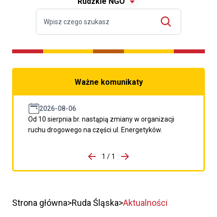
Rudzkie NGO
Ważne komunikaty
2026-08-06
Od 10 sierpnia br. nastąpią zmiany w organizacji
ruchu drogowego na części ul. Energetyków.
do porzpedniego komunikatu
1 / 1
Przejdź do następnego kom
Strona główna
Ruda Śląska
Aktualności