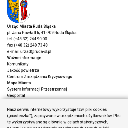
Urząd Miasta Ruda Śląska
pl. Jana Pawła II 6, 41-709 Ruda Śląska
tel. (+48 32) 244 90 00
fax (+48 32) 248 73 48
e-mail: urzad@ruda-sl.pl
Ważne informacje
Komunikaty
Jakość powietrza
Centrum Zarządzania Kryzysowego
Mapa Miasta
System Informacji Przestrzennej
Geoportal
Urząd Miasta
Załatw sprawę
Nasz serwis internetowy wykorzystuje tzw. pliki cookies
Prezydent Miasta
(„ciasteczka”), zapisywane w urządzeniach użytkowników. Pliki
Rada Miasta
te wykorzystywane są głównie w celach statystycznych,
Wydziały