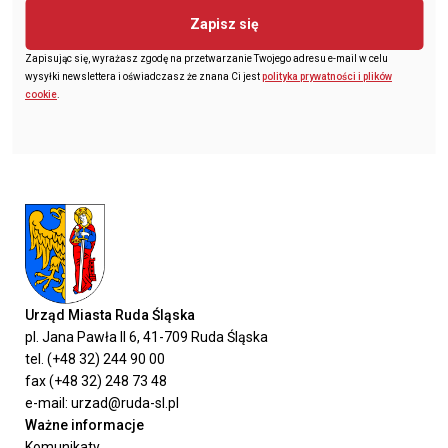
Zapisz się
Zapisując się, wyrażasz zgodę na przetwarzanie Twojego adresu e-mail w celu
wysyłki newslettera i oświadczasz że znana Ci jest
polityka prywatności i plików
cookie
.
Urząd Miasta Ruda Śląska
pl. Jana Pawła II 6, 41-709 Ruda Śląska
tel. (+48 32) 244 90 00
fax (+48 32) 248 73 48
e-mail: urzad@ruda-sl.pl
Ważne informacje
Komunikaty