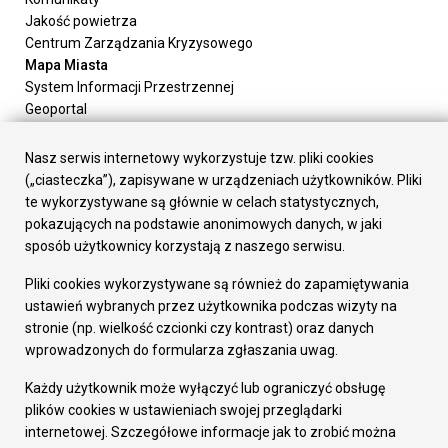
Jakość powietrza
Centrum Zarządzania Kryzysowego
Mapa Miasta
System Informacji Przestrzennej
Geoportal
Urząd Miasta
Załatw sprawę
Nasz serwis internetowy wykorzystuje tzw. pliki cookies
Prezydent Miasta
(„ciasteczka”), zapisywane w urządzeniach użytkowników. Pliki
Rada Miasta
te wykorzystywane są głównie w celach statystycznych,
Wydziały
pokazujących na podstawie anonimowych danych, w jaki
Elektroniczna Skrzynka Podawcza
sposób użytkownicy korzystają z naszego serwisu.
Praca w Urzędzie
Pliki cookies wykorzystywane są również do zapamiętywania
Gospodarka
ustawień wybranych przez użytkownika podczas wizyty na
Fundusze europejskie
stronie (np. wielkość czcionki czy kontrast) oraz danych
Środki krajowe
wprowadzonych do formularza zgłaszania uwag.
Oferty inwestycyjne
Strategia Rozwoju Miasta
Każdy użytkownik może wyłączyć lub ograniczyć obsługę
Pozostałe
plików cookies w ustawieniach swojej przeglądarki
Deklaracja dostępności
internetowej. Szczegółowe informacje jak to zrobić można
Dane osobowe