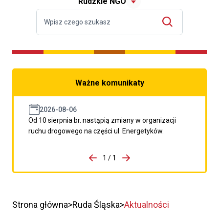
Rudzkie NGO
Ważne komunikaty
2026-08-06
Od 10 sierpnia br. nastąpią zmiany w organizacji
ruchu drogowego na części ul. Energetyków.
do porzpedniego komunikatu
1 / 1
Przejdź do następnego kom
Strona główna
Ruda Śląska
Aktualności