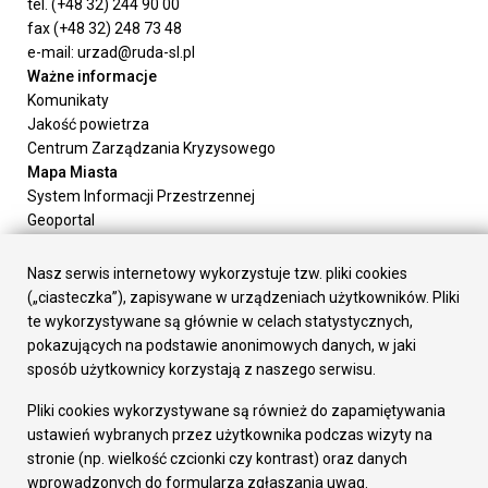
tel. (+48 32) 244 90 00
fax (+48 32) 248 73 48
e-mail: urzad@ruda-sl.pl
Ważne informacje
Komunikaty
Jakość powietrza
Centrum Zarządzania Kryzysowego
Mapa Miasta
System Informacji Przestrzennej
Geoportal
Urząd Miasta
Załatw sprawę
Nasz serwis internetowy wykorzystuje tzw. pliki cookies
Prezydent Miasta
(„ciasteczka”), zapisywane w urządzeniach użytkowników. Pliki
Rada Miasta
te wykorzystywane są głównie w celach statystycznych,
Wydziały
pokazujących na podstawie anonimowych danych, w jaki
Elektroniczna Skrzynka Podawcza
sposób użytkownicy korzystają z naszego serwisu.
Praca w Urzędzie
Pliki cookies wykorzystywane są również do zapamiętywania
Gospodarka
ustawień wybranych przez użytkownika podczas wizyty na
Fundusze europejskie
stronie (np. wielkość czcionki czy kontrast) oraz danych
Środki krajowe
wprowadzonych do formularza zgłaszania uwag.
Oferty inwestycyjne