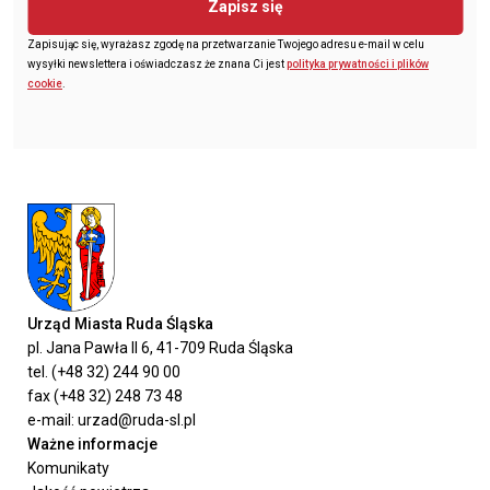
Zapisz się
Zapisując się, wyrażasz zgodę na przetwarzanie Twojego adresu e-mail w celu
wysyłki newslettera i oświadczasz że znana Ci jest
polityka prywatności i plików
cookie
.
Urząd Miasta Ruda Śląska
pl. Jana Pawła II 6, 41-709 Ruda Śląska
tel. (+48 32) 244 90 00
fax (+48 32) 248 73 48
e-mail: urzad@ruda-sl.pl
Ważne informacje
Komunikaty