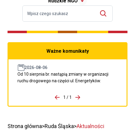
Rudzkie NGO
Ważne komunikaty
2026-08-06
Od 10 sierpnia br. nastąpią zmiany w organizacji
ruchu drogowego na części ul. Energetyków.
do porzpedniego komunikatu
1 / 1
Przejdź do następnego kom
Strona główna
Ruda Śląska
Aktualności