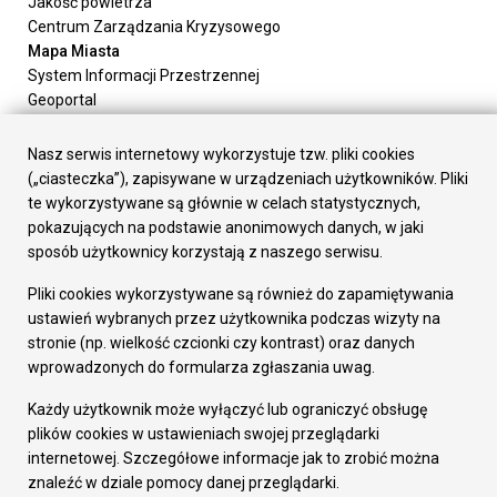
Jakość powietrza
Centrum Zarządzania Kryzysowego
Mapa Miasta
System Informacji Przestrzennej
Geoportal
Urząd Miasta
Załatw sprawę
Nasz serwis internetowy wykorzystuje tzw. pliki cookies
Prezydent Miasta
(„ciasteczka”), zapisywane w urządzeniach użytkowników. Pliki
Rada Miasta
te wykorzystywane są głównie w celach statystycznych,
Wydziały
pokazujących na podstawie anonimowych danych, w jaki
Elektroniczna Skrzynka Podawcza
sposób użytkownicy korzystają z naszego serwisu.
Praca w Urzędzie
Pliki cookies wykorzystywane są również do zapamiętywania
Gospodarka
ustawień wybranych przez użytkownika podczas wizyty na
Fundusze europejskie
stronie (np. wielkość czcionki czy kontrast) oraz danych
Środki krajowe
wprowadzonych do formularza zgłaszania uwag.
Oferty inwestycyjne
Strategia Rozwoju Miasta
Każdy użytkownik może wyłączyć lub ograniczyć obsługę
Pozostałe
plików cookies w ustawieniach swojej przeglądarki
Deklaracja dostępności
internetowej. Szczegółowe informacje jak to zrobić można
Dane osobowe
znaleźć w dziale pomocy danej przeglądarki.
Dodaj opinię o witrynie