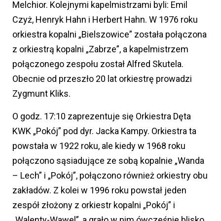
Melchior. Kolejnymi kapelmistrzami byli: Emil
Czyż, Henryk Hahn i Herbert Hahn. W 1976 roku
orkiestra kopalni „Bielszowice” została połączona
z orkiestrą kopalni „Zabrze”, a kapelmistrzem
połączonego zespołu został Alfred Skutela.
Obecnie od przeszło 20 lat orkiestrę prowadzi
Zygmunt Kliks.
O godz. 17:10 zaprezentuje się Orkiestra Dęta
KWK „Pokój” pod dyr. Jacka Kampy. Orkiestra ta
powstała w 1922 roku, ale kiedy w 1968 roku
połączono sąsiadujące ze sobą kopalnie „Wanda
– Lech” i „Pokój”, połączono również orkiestry obu
zakładów. Z kolei w 1996 roku powstał jeden
zespół złożony z orkiestr kopalni „Pokój” i
„Walenty-Wawel”, a grało w nim ówcześnie blisko