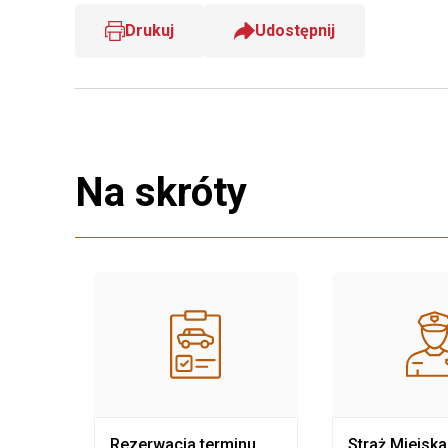
Drukuj
Udostępnij
Na skróty
nia
Rezerwacja terminu
Straż Miejska