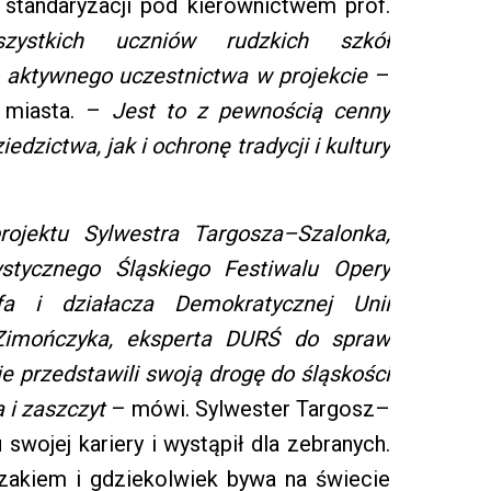
w standaryzacji pod kierownictwem prof.
stkich uczniów rudzkich szkół
 aktywnego uczestnictwa w projekcie
–
 miasta. –
Jest to z pewnością cenny
zictwa, jak i ochronę tradycji i kultury
ojektu Sylwestra Targosza–Szalonka,
ystycznego Śląskiego Festiwalu Opery
fa i działacza Demokratycznej Unii
 Zimończyka, eksperta DURŚ do spraw
e przedstawili swoją drogę do śląskości
 i zaszczyt
– mówi. Sylwester Targosz–
wojej kariery i wystąpił dla zebranych.
lązakiem i gdziekolwiek bywa na świecie