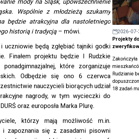
owanie mody na Śląsk, upowszechnienie
Śląska. Wspólnie z młodzieżą szukamy
na będzie atrakcyjna dla nastoletniego
o historią i tradycją
– mówi.
2026-07-
Projekty d
i uczniowie będą zgłębiać tajniki godki
zweryfiko
ie. Finałem projektu będzie I Rudzkie
Zakończyła 
 ponadgimnazjalnej, które zorganizuje
mieszkańców
Rudzianie b
ąskich. Odbędzie się ono 6 czerwca
dopuszczony
zestnictwie nauczycieli biorących udział
18 zadań ma
rakcyjne nagrody, w tym wycieczki do
 DURŚ oraz europosła Marka Plurę.
yciele, którzy mają możliwość m.in.
 i zapoznania się z zasadami pisowni