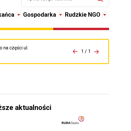
kańca
Gospodarka
Rudzkie NGO
 na części ul.
zejdź do porzpedniego komunikatu
1 / 1
Przejdź do nas
ższe aktualności