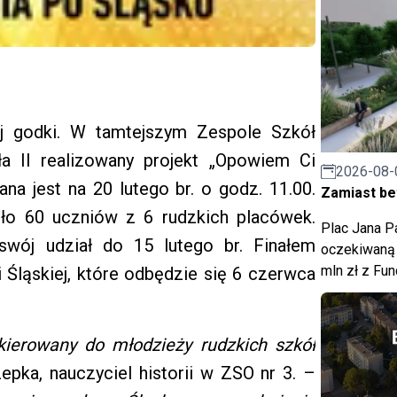
ej godki. W tamtejszym Zespole Szkół
a II realizowany projekt „Opowiem Ci
2026-08-
na jest na 20 lutego br. o godz. 11.00.
Zamiast bet
ło 60 uczniów z 6 rudzkich placówek.
Plac Jana Pa
swój udział do 15 lutego br. Finałem
oczekiwaną 
mln zł z Fu
 Śląskiej, które odbędzie się 6 czerwca
kierowany do młodzieży rudzkich szkół
pka, nauczyciel historii w ZSO nr 3. –