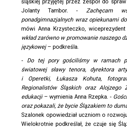
śląskiej przyjętej przez zespół do spra
Jolanty Tambor. -
Zachęcam wszy
ponadgimnazjalnych wraz opiekunami do
mówi Anna Krzysteczko, wiceprezydent
wkład zarówno w promowanie naszego dzied
językowej
– podkreśla.
-
Do tej pory gościliśmy w ramach pr
światowej sławy tenora, dyrektora art
i Operetki, Łukasza Kohuta, fotogra
Regionalistów Śląskich oraz Alojzego
edukacji
– wymienia Anna Rzepka. -
Gości
oraz pokazali, że bycie Ślązakiem to duma
Szalonek opowiedział uczniom o rozwoju s
Wielokrotnie podkreślał, że czuje się Ś