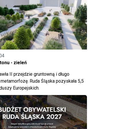
04
onu - zieleń
wła II przejdzie gruntowną i długo
metamorfozę. Ruda Śląska pozyskała 5,5
nduszy Europejskich.