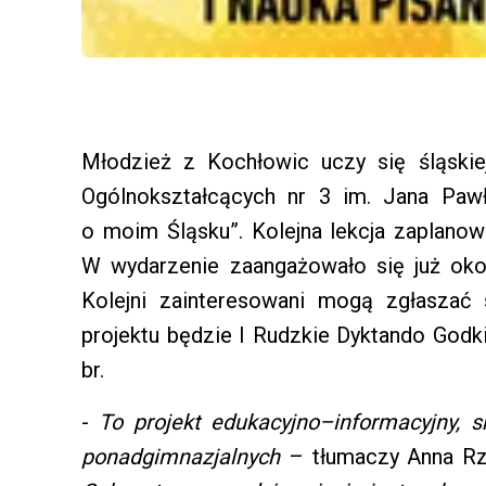
Młodzież z Kochłowic uczy się śląski
Ogólnokształcących nr 3 im. Jana Pawł
o moim Śląsku”. Kolejna lekcja zaplanowa
W wydarzenie zaangażowało się już oko
Kolejni zainteresowani mogą zgłaszać 
projektu będzie I Rudzkie Dyktando Godki
br.
-
To projekt edukacyjno–informacyjny, s
ponadgimnazjalnych
– tłumaczy Anna Rze