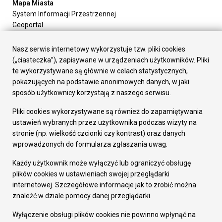
Mapa Miasta
System Informacji Przestrzennej
Geoportal
Urząd Miasta
Załatw sprawę
Nasz serwis internetowy wykorzystuje tzw. pliki cookies
Prezydent Miasta
(„ciasteczka”), zapisywane w urządzeniach użytkowników. Pliki
Rada Miasta
te wykorzystywane są głównie w celach statystycznych,
Wydziały
pokazujących na podstawie anonimowych danych, w jaki
Elektroniczna Skrzynka Podawcza
sposób użytkownicy korzystają z naszego serwisu.
Praca w Urzędzie
Pliki cookies wykorzystywane są również do zapamiętywania
Gospodarka
ustawień wybranych przez użytkownika podczas wizyty na
Fundusze europejskie
stronie (np. wielkość czcionki czy kontrast) oraz danych
Środki krajowe
wprowadzonych do formularza zgłaszania uwag.
Oferty inwestycyjne
Strategia Rozwoju Miasta
Każdy użytkownik może wyłączyć lub ograniczyć obsługę
Pozostałe
plików cookies w ustawieniach swojej przeglądarki
Deklaracja dostępności
internetowej. Szczegółowe informacje jak to zrobić można
Dane osobowe
znaleźć w dziale pomocy danej przeglądarki.
Dodaj opinię o witrynie
© Urząd Miasta RUDA Śląska 2023
Wyłączenie obsługi plików cookies nie powinno wpłynąć na