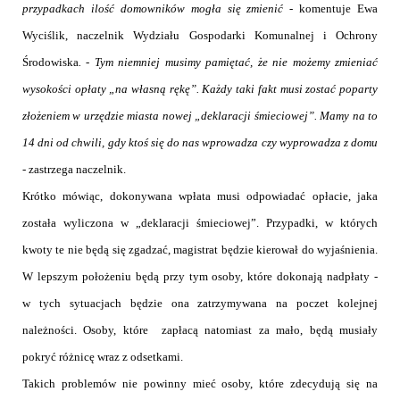
przypadkach ilość domowników mogła się zmienić -
komentuje Ewa
Wyciślik, naczelnik Wydziału Gospodarki Komunalnej i Ochrony
Środowiska
. - Tym niemniej musimy pamiętać, że nie możemy zmieniać
wysokości opłaty „na własną rękę”. Każdy taki fakt musi zostać poparty
złożeniem w urzędzie miasta nowej „deklaracji śmieciowej”. Mamy na to
14 dni od chwili, gdy ktoś się do nas wprowadza czy wyprowadza z domu
- zastrzega naczelnik.
Krótko mówiąc, dokonywana wpłata musi odpowiadać opłacie, jaka
została wyliczona w „deklaracji śmieciowej”. Przypadki, w których
kwoty te nie będą się zgadzać, magistrat będzie kierował do wyjaśnienia.
W lepszym położeniu będą przy tym osoby, które dokonają nadpłaty -
w tych sytuacjach będzie ona zatrzymywana na poczet kolejnej
należności. Osoby, które zapłacą natomiast za mało, będą musiały
pokryć różnicę wraz z odsetkami.
Takich problemów nie powinny mieć osoby, które zdecydują się na