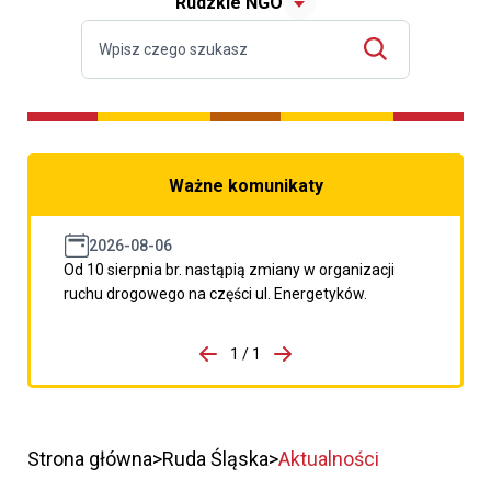
Rudzkie NGO
Ważne komunikaty
2026-08-06
Od 10 sierpnia br. nastąpią zmiany w organizacji
ruchu drogowego na części ul. Energetyków.
do porzpedniego komunikatu
1 / 1
Przejdź do następnego kom
Strona główna
Ruda Śląska
Aktualności