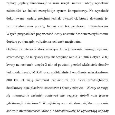
zapłatę „opłaty śmieciowej” w kasie urzędu miasta - wtedy wysokość
należności za śmieci zweryfikuje system komputerowy. Na wysokość
dokonywanej wpłaty powinni jednak uważać ci, którzy dokonują jej
za pośrednictwem poczty, banku czy też przelewem internetowym.
W tych przypadkach poprawność kwoty zostanie bowiem zweryfikowana
dopiero po tym, gdy wpłynie na rachunek magistratu.
Ogółem za pierwsze dwa miesiące funkcjonowania nowego systemu
śmieciowego do miejskiej kasy ma wpłynąć około 3,3 mln złotych. Z tej
kwoty na rachunek urzędu 3 mln zł powinni przelać właściciele domów
jednorodzinnych, MPGM oraz spółdzielnie i wspólnoty mieszkaniowe.
300 tys. zł mają natomiast zapłacić za ten okres przedsiębiorcy,
działkowcy oraz placówki oświatowe i służby zdrowia. -
Kwoty te mogą
się nieznacznie zmienić, ponieważ nie wszyscy złożyli nam jeszcze
„deklaracje śmieciowe”.
W najbliższym czasie straż miejska rozpocznie
kontrole nieruchomości, które nie zadeklarowały, że wytwarzają odpady