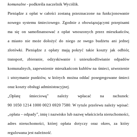
komunalne
- podkreśla naczelnik Wyciślik.
Pieniądze z opłat w całości zostaną przeznaczone na
funkcjonowanie
nowego systemu śmieciowego. Zgodnie z obowiązującymi przepisami
ma się on samofinansować z opłat wnoszonych przez mieszkańców,
a miasto nie może dołożyć do niego ze swego budżetu ani jednej
złotówki.
Pieniądze z opłaty mają pokryć takie koszty jak odbiór,
transport, zbieranie, odzyskiwanie i unieszkodliwianie odpadów
komunalnych, zapewnienie mieszkańcom kubłów na śmieci, utworzenie
i utrzymanie punktów, w których można oddać posegregowane śmieci
oraz koszty obsługi administracyjnej.
„Opłatę śmieciową” należy wpłacać na rachunek
:
90 1050 1214 1000 0023 6920 7580. W tytule przelewu należy wpisać:
„opłata – odpady”, imię i nazwisko lub nazwę właściciela nieruchomości,
adres nieruchomości, której opłata dotyczy oraz okres, za który
regulowana jest należność.