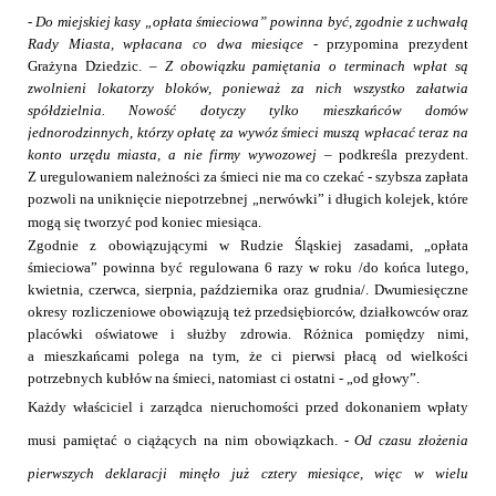
-
Do miejskiej kasy „opłata śmieciowa” powinna być, zgodnie z uchwałą
Rady Miasta, wpłacana co dwa miesiące
- przypomina prezydent
Grażyna Dziedzic. –
Z obowiązku pamiętania o terminach wpłat są
zwolnieni lokatorzy bloków, ponieważ za nich wszystko załatwia
spółdzielnia. Nowość dotyczy tylko mieszkańców domów
jednorodzinnych, którzy opłatę za wywóz śmieci muszą wpłacać teraz na
konto urzędu miasta, a nie firmy wywozowej –
podkreśla prezydent.
Z uregulowaniem należności za śmieci nie ma co czekać - szybsza zapłata
p
ozwoli na uniknięcie niepotrzebnej „nerwówki” i długich kolejek, które
mogą się tworzyć pod koniec miesiąca.
Zgodnie z obowiązującymi w Rudzie Śląskiej zasadami, „opłata
śmieciowa” powinna być regulowana 6 razy w roku /do końca lutego,
kwietnia, czerwca, sierpnia, października oraz grudnia/. Dwumiesięczne
okresy rozliczeniowe obowiązują też przedsiębiorców, działkowców oraz
placówki oświatowe i służby zdrowia. Różnica pomiędzy nimi,
a mieszkańcami polega na tym, że ci pierwsi płacą od wielkości
potrzebnych kubłów na śmieci, natomiast ci ostatni - „od głowy”.
Każdy właściciel i zarządca nieruchomości przed dokonaniem wpłaty
musi pamiętać o ciążących na nim obowiązkach. -
Od czasu złożenia
pierwszych deklaracji minęło już cztery miesiące, więc w wielu