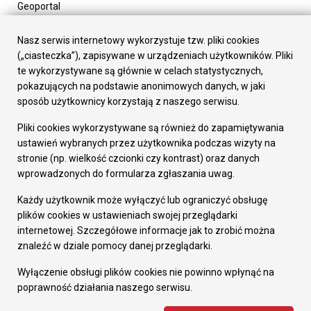
Geoportal
Urząd Miasta
Załatw sprawę
Nasz serwis internetowy wykorzystuje tzw. pliki cookies
Prezydent Miasta
(„ciasteczka”), zapisywane w urządzeniach użytkowników. Pliki
Rada Miasta
te wykorzystywane są głównie w celach statystycznych,
Wydziały
pokazujących na podstawie anonimowych danych, w jaki
Elektroniczna Skrzynka Podawcza
sposób użytkownicy korzystają z naszego serwisu.
Praca w Urzędzie
Pliki cookies wykorzystywane są również do zapamiętywania
Gospodarka
ustawień wybranych przez użytkownika podczas wizyty na
Fundusze europejskie
stronie (np. wielkość czcionki czy kontrast) oraz danych
Środki krajowe
wprowadzonych do formularza zgłaszania uwag.
Oferty inwestycyjne
Strategia Rozwoju Miasta
Każdy użytkownik może wyłączyć lub ograniczyć obsługę
Pozostałe
plików cookies w ustawieniach swojej przeglądarki
Deklaracja dostępności
internetowej. Szczegółowe informacje jak to zrobić można
Dane osobowe
znaleźć w dziale pomocy danej przeglądarki.
Dodaj opinię o witrynie
© Urząd Miasta RUDA Śląska 2023
Wyłączenie obsługi plików cookies nie powinno wpłynąć na
poprawność działania naszego serwisu.