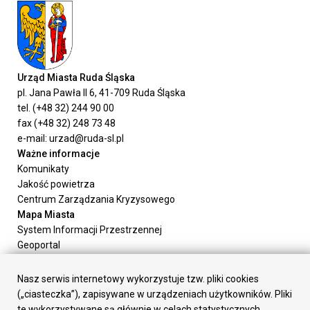
Urząd Miasta Ruda Śląska
pl. Jana Pawła II 6, 41-709 Ruda Śląska
tel. (+48 32) 244 90 00
fax (+48 32) 248 73 48
e-mail: urzad@ruda-sl.pl
Ważne informacje
Komunikaty
Jakość powietrza
Centrum Zarządzania Kryzysowego
Mapa Miasta
System Informacji Przestrzennej
Geoportal
Urząd Miasta
Załatw sprawę
Nasz serwis internetowy wykorzystuje tzw. pliki cookies
Prezydent Miasta
(„ciasteczka”), zapisywane w urządzeniach użytkowników. Pliki
Rada Miasta
te wykorzystywane są głównie w celach statystycznych,