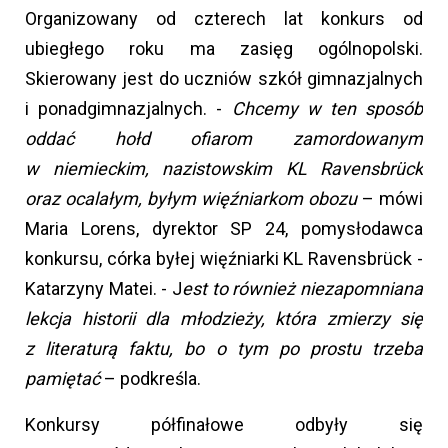
Organizowany od czterech lat konkurs od
ubiegłego roku ma zasięg ogólnopolski.
Skierowany jest do uczniów szkół gimnazjalnych
i ponadgimnazjalnych. -
Chcemy w ten sposób
oddać hołd ofiarom zamordowanym
w niemieckim, nazistowskim KL Ravensbrück
oraz ocalałym, byłym więźniarkom obozu
– mówi
Maria Lorens, dyrektor SP 24, pomysłodawca
konkursu, córka byłej więźniarki KL Ravensbrück -
Katarzyny Matei. - J
est to również niezapomniana
lekcja historii dla młodzieży, która zmierzy się
z literaturą faktu, bo o tym po prostu trzeba
pamiętać
– podkreśla.
Konkursy półfinałowe odbyły się