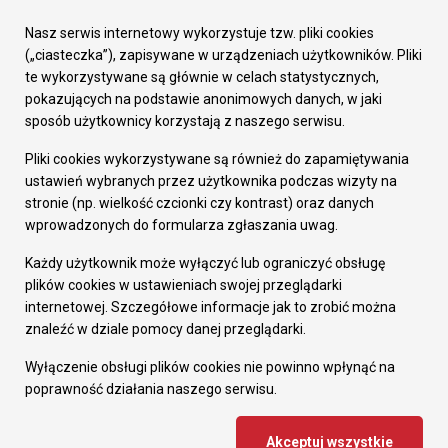
Urząd Miasta
Załatw sprawę
Nasz serwis internetowy wykorzystuje tzw. pliki cookies
Prezydent Miasta
(„ciasteczka”), zapisywane w urządzeniach użytkowników. Pliki
Rada Miasta
te wykorzystywane są głównie w celach statystycznych,
Wydziały
pokazujących na podstawie anonimowych danych, w jaki
Elektroniczna Skrzynka Podawcza
sposób użytkownicy korzystają z naszego serwisu.
Praca w Urzędzie
Pliki cookies wykorzystywane są również do zapamiętywania
Gospodarka
ustawień wybranych przez użytkownika podczas wizyty na
Fundusze europejskie
stronie (np. wielkość czcionki czy kontrast) oraz danych
Środki krajowe
wprowadzonych do formularza zgłaszania uwag.
Oferty inwestycyjne
Strategia Rozwoju Miasta
Każdy użytkownik może wyłączyć lub ograniczyć obsługę
Pozostałe
plików cookies w ustawieniach swojej przeglądarki
Deklaracja dostępności
internetowej. Szczegółowe informacje jak to zrobić można
Dane osobowe
znaleźć w dziale pomocy danej przeglądarki.
Dodaj opinię o witrynie
© Urząd Miasta RUDA Śląska 2023
Wyłączenie obsługi plików cookies nie powinno wpłynąć na
poprawność działania naszego serwisu.
Projekt i wdrożenie - MIGOMEDIA
Akceptuj wszystkie