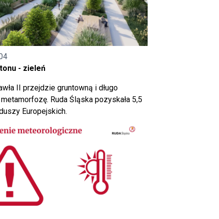
04
onu - zieleń
wła II przejdzie gruntowną i długo
metamorfozę. Ruda Śląska pozyskała 5,5
nduszy Europejskich.