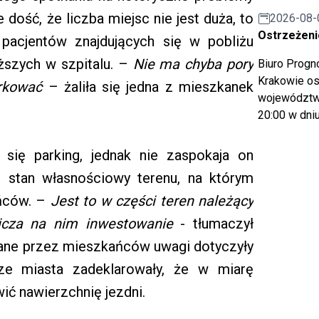
dość, że liczba miejsc nie jest duża, to
2026-08-
Ostrzeżeni
pacjentów znajdujących się w pobliżu
iższych w szpitalu. –
Nie ma chyba pory
Biuro Prog
Krakowie os
rkować
– żaliła się jedna z mieszkanek
województwa
20:00 w dniu
 się parking, jednak nie zaspokaja on
t stan własnościowy terenu, na którym
ańców. –
Jest to w części teren należący
nicza na nim inwestowanie
- tłumaczył
zane przez mieszkańców uwagi dotyczyły
dze miasta zadeklarowały, że w miarę
ić nawierzchnię jezdni.