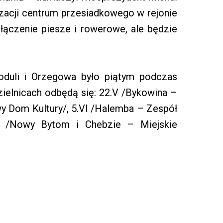
lizacji centrum przesiadkowego w rejonie
ączenie piesze i rowerowe, ale będzie
oduli i Orzegowa było piątym podczas
dzielnicach odbędą się: 22.V /Bykowina –
wy Dom Kultury/, 5.VI /Halemba – Zespół
VI /Nowy Bytom i Chebzie – Miejskie