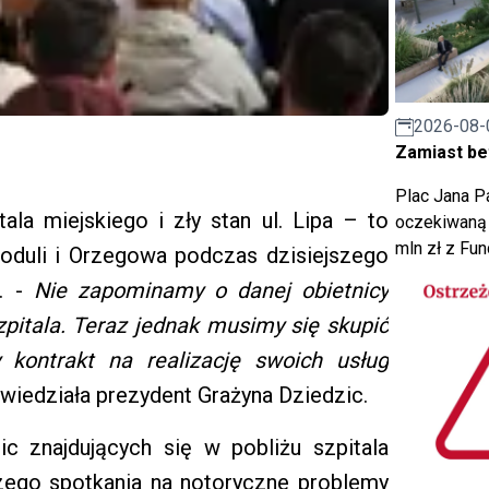
2026-08-
Zamiast bet
Plac Jana Pa
la miejskiego i zły stan ul. Lipa – to
oczekiwaną 
mln zł z Fu
oduli i Orzegowa podczas dzisiejszego
. -
Nie zapominamy o danej obietnicy
pitala. Teraz jednak musimy się skupić
 kontrakt na realizację swoich usług
iedziała prezydent Grażyna Dziedzic.
ulic znajdujących się w pobliżu szpitala
jszego spotkania na notoryczne problemy