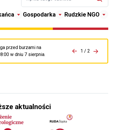
kańca
Gospodarka
Rudzkie NGO
ga przed burzami na
zejdź do porzpedniego komunikatu
1 / 2
Przejdź do nas
:00 w dniu 7 sierpnia.
ższe aktualności