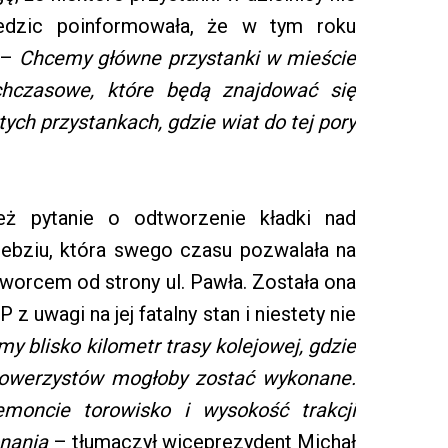
iedzic poinformowała, że w tym roku
. –
Chcemy główne przystanki w mieście
hczasowe, które będą znajdować się
ych przystankach, gdzie wiat do tej pory
eż pytanie o odtworzenie kładki nad
ebziu, która swego czasu pozwalała na
worcem od strony ul. Pawła. Została ona
z uwagi na jej fatalny stan i niestety nie
y blisko kilometr trasy kolejowej, gdzie
i rowerzystów mogłoby zostać wykonane.
moncie torowisko i wysokość trakcji
onania
– tłumaczył wiceprezydent Michał