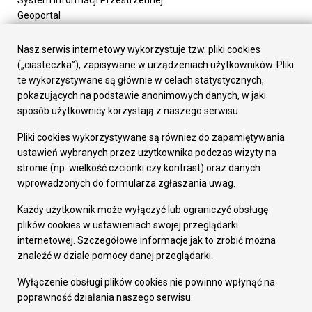
Geoportal
Urząd Miasta
Załatw sprawę
Nasz serwis internetowy wykorzystuje tzw. pliki cookies
Prezydent Miasta
(„ciasteczka”), zapisywane w urządzeniach użytkowników. Pliki
Rada Miasta
te wykorzystywane są głównie w celach statystycznych,
Wydziały
pokazujących na podstawie anonimowych danych, w jaki
Elektroniczna Skrzynka Podawcza
sposób użytkownicy korzystają z naszego serwisu.
Praca w Urzędzie
Pliki cookies wykorzystywane są również do zapamiętywania
Gospodarka
ustawień wybranych przez użytkownika podczas wizyty na
Fundusze europejskie
stronie (np. wielkość czcionki czy kontrast) oraz danych
Środki krajowe
wprowadzonych do formularza zgłaszania uwag.
Oferty inwestycyjne
Strategia Rozwoju Miasta
Każdy użytkownik może wyłączyć lub ograniczyć obsługę
Pozostałe
plików cookies w ustawieniach swojej przeglądarki
Deklaracja dostępności
internetowej. Szczegółowe informacje jak to zrobić można
Dane osobowe
znaleźć w dziale pomocy danej przeglądarki.
Dodaj opinię o witrynie
© Urząd Miasta RUDA Śląska 2023
Wyłączenie obsługi plików cookies nie powinno wpłynąć na
poprawność działania naszego serwisu.