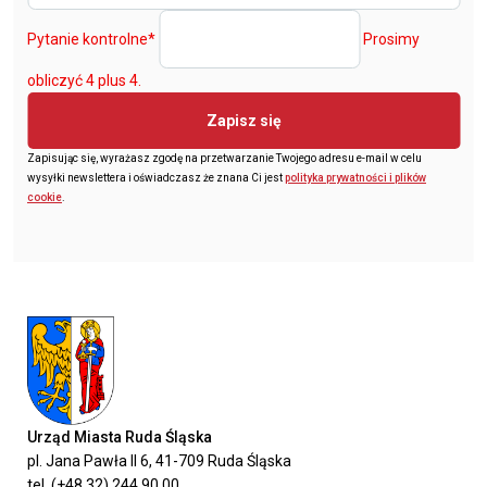
Pytanie kontrolne
*
Prosimy
obliczyć 4 plus 4.
Zapisz się
Zapisując się, wyrażasz zgodę na przetwarzanie Twojego adresu e-mail w celu
wysyłki newslettera i oświadczasz że znana Ci jest
polityka prywatności i plików
cookie
.
Urząd Miasta Ruda Śląska
pl. Jana Pawła II 6, 41-709 Ruda Śląska
tel. (+48 32) 244 90 00