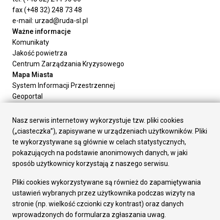
fax (+48 32) 248 73 48
e-mail: urzad@ruda-sl.pl
Ważne informacje
Komunikaty
Jakość powietrza
Centrum Zarządzania Kryzysowego
Mapa Miasta
System Informacji Przestrzennej
Geoportal
Urząd Miasta
Załatw sprawę
Nasz serwis internetowy wykorzystuje tzw. pliki cookies
Prezydent Miasta
(„ciasteczka”), zapisywane w urządzeniach użytkowników. Pliki
Rada Miasta
te wykorzystywane są głównie w celach statystycznych,
Wydziały
pokazujących na podstawie anonimowych danych, w jaki
Elektroniczna Skrzynka Podawcza
sposób użytkownicy korzystają z naszego serwisu.
Praca w Urzędzie
Pliki cookies wykorzystywane są również do zapamiętywania
Gospodarka
ustawień wybranych przez użytkownika podczas wizyty na
Fundusze europejskie
stronie (np. wielkość czcionki czy kontrast) oraz danych
Środki krajowe
wprowadzonych do formularza zgłaszania uwag.
Oferty inwestycyjne