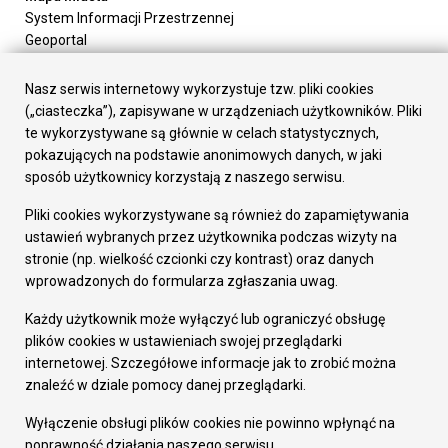
System Informacji Przestrzennej
Geoportal
Urząd Miasta
Załatw sprawę
Nasz serwis internetowy wykorzystuje tzw. pliki cookies
Prezydent Miasta
(„ciasteczka”), zapisywane w urządzeniach użytkowników. Pliki
Rada Miasta
te wykorzystywane są głównie w celach statystycznych,
Wydziały
pokazujących na podstawie anonimowych danych, w jaki
Elektroniczna Skrzynka Podawcza
sposób użytkownicy korzystają z naszego serwisu.
Praca w Urzędzie
Pliki cookies wykorzystywane są również do zapamiętywania
Gospodarka
ustawień wybranych przez użytkownika podczas wizyty na
Fundusze europejskie
stronie (np. wielkość czcionki czy kontrast) oraz danych
Środki krajowe
wprowadzonych do formularza zgłaszania uwag.
Oferty inwestycyjne
Strategia Rozwoju Miasta
Każdy użytkownik może wyłączyć lub ograniczyć obsługę
Pozostałe
plików cookies w ustawieniach swojej przeglądarki
Deklaracja dostępności
internetowej. Szczegółowe informacje jak to zrobić można
Dane osobowe
znaleźć w dziale pomocy danej przeglądarki.
Dodaj opinię o witrynie
© Urząd Miasta RUDA Śląska 2023
Wyłączenie obsługi plików cookies nie powinno wpłynąć na
poprawność działania naszego serwisu.