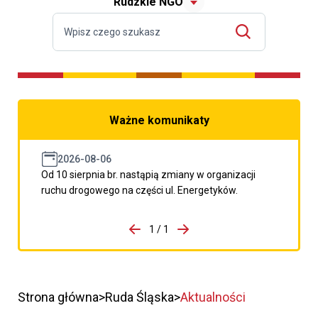
Rudzkie NGO
Ważne komunikaty
2026-08-06
Od 10 sierpnia br. nastąpią zmiany w organizacji
ruchu drogowego na części ul. Energetyków.
do porzpedniego komunikatu
1 / 1
Przejdź do następnego kom
Strona główna
Ruda Śląska
Aktualności