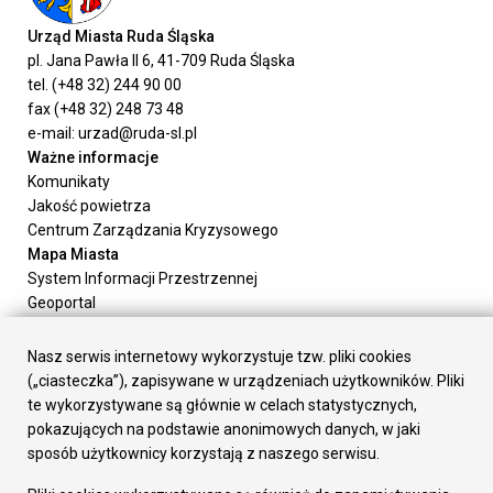
Urząd Miasta Ruda Śląska
pl. Jana Pawła II 6, 41-709 Ruda Śląska
tel. (+48 32) 244 90 00
fax (+48 32) 248 73 48
e-mail: urzad@ruda-sl.pl
Ważne informacje
Komunikaty
Jakość powietrza
Centrum Zarządzania Kryzysowego
Mapa Miasta
System Informacji Przestrzennej
Geoportal
Urząd Miasta
Załatw sprawę
Nasz serwis internetowy wykorzystuje tzw. pliki cookies
Prezydent Miasta
(„ciasteczka”), zapisywane w urządzeniach użytkowników. Pliki
Rada Miasta
te wykorzystywane są głównie w celach statystycznych,
Wydziały
pokazujących na podstawie anonimowych danych, w jaki
Elektroniczna Skrzynka Podawcza
sposób użytkownicy korzystają z naszego serwisu.
Praca w Urzędzie