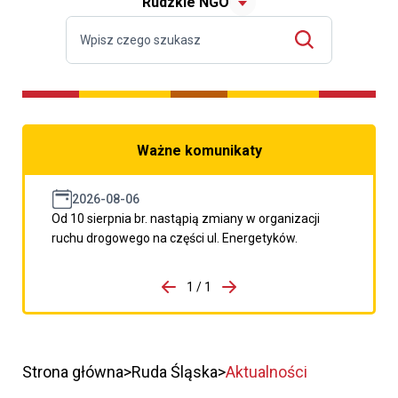
Rudzkie NGO
Ważne komunikaty
2026-08-06
Od 10 sierpnia br. nastąpią zmiany w organizacji
ruchu drogowego na części ul. Energetyków.
do porzpedniego komunikatu
1 / 1
Przejdź do następnego kom
Strona główna
Ruda Śląska
Aktualności