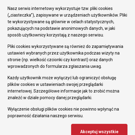
Urząd Miasta
Załatw sprawę
Nasz serwis internetowy wykorzystuje tzw. pliki cookies
Prezydent Miasta
(„ciasteczka”), zapisywane w urządzeniach użytkowników. Pliki
Rada Miasta
te wykorzystywane są głównie w celach statystycznych,
Wydziały
pokazujących na podstawie anonimowych danych, w jaki
Elektroniczna Skrzynka Podawcza
sposób użytkownicy korzystają z naszego serwisu.
Praca w Urzędzie
Pliki cookies wykorzystywane są również do zapamiętywania
Gospodarka
ustawień wybranych przez użytkownika podczas wizyty na
Fundusze europejskie
stronie (np. wielkość czcionki czy kontrast) oraz danych
Środki krajowe
wprowadzonych do formularza zgłaszania uwag.
Oferty inwestycyjne
Strategia Rozwoju Miasta
Każdy użytkownik może wyłączyć lub ograniczyć obsługę
Pozostałe
plików cookies w ustawieniach swojej przeglądarki
Deklaracja dostępności
internetowej. Szczegółowe informacje jak to zrobić można
Dane osobowe
znaleźć w dziale pomocy danej przeglądarki.
Dodaj opinię o witrynie
© Urząd Miasta RUDA Śląska 2023
Wyłączenie obsługi plików cookies nie powinno wpłynąć na
poprawność działania naszego serwisu.
Projekt i wdrożenie - MIGOMEDIA
Akceptuj wszystkie