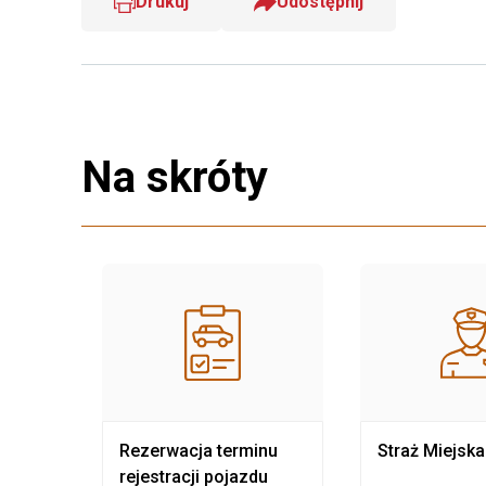
Drukuj
Udostępnij
Na skróty
nia
Rezerwacja terminu
Straż Miejska
rejestracji pojazdu