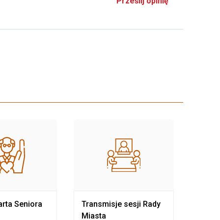
Prześlij opinię
rta Seniora
Transmisje sesji Rady
Rewit
Miasta