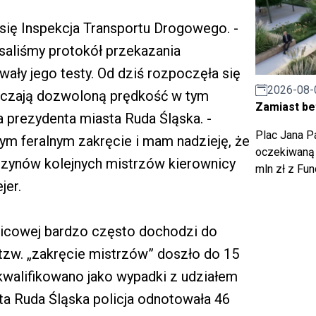
 się Inspekcja Transportu Drogowego. -
saliśmy protokół przekazania
wały jego testy. Od dziś rozpoczęła się
2026-08-
raczają dozwoloną prędkość w tym
Zamiast bet
 prezydenta miasta Ruda Śląska. -
Plac Jana Pa
tym feralnym zakręcie i mam nadzieję, że
oczekiwaną 
czynów kolejnych mistrzów kierownicy
mln zł z Fu
jer.
nicowej bardzo często dochodzi do
 tzw. „zakręcie mistrzów” doszło do 15
akwalifikowano jako wypadki z udziałem
ta Ruda Śląska policja odnotowała 46