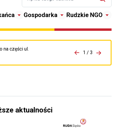
kańca
Gospodarka
Rudzkie NGO
 na części ul.
zejdź do porzpedniego komunikatu
1 / 3
Przejdź do nas
ższe aktualności