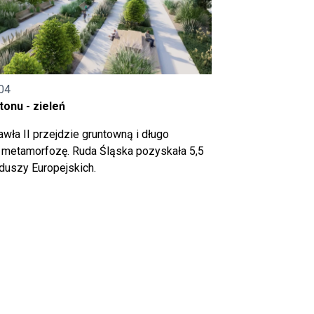
04
onu - zieleń
wła II przejdzie gruntowną i długo
metamorfozę. Ruda Śląska pozyskała 5,5
nduszy Europejskich.