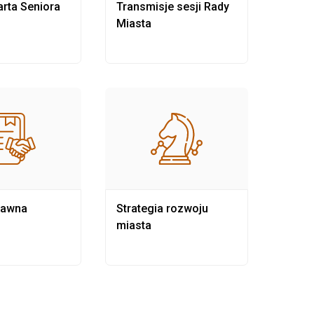
rta Seniora
Transmisje sesji Rady
Rewit
Miasta
rawna
Strategia rozwoju
Pows
miasta
samo