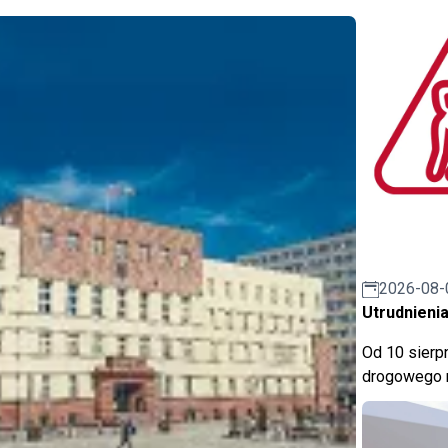
2026-08-
Utrudnienia
Od 10 sierpn
drogowego n