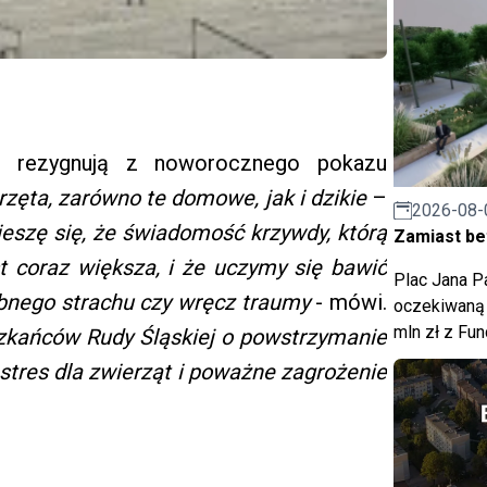
e rezygnują z noworocznego pokazu
rzęta, zarówno te domowe, jak i dzikie
–
2026-08-
ieszę się, że świadomość krzywdy, którą
Zamiast bet
 coraz większa, i że uczymy się bawić
Plac Jana Pa
bnego strachu czy wręcz traumy
- mówi.
oczekiwaną 
mln zł z Fu
szkańców Rudy Śląskiej o powstrzymanie
 stres dla zwierząt i poważne zagrożenie