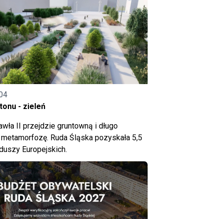
04
onu - zieleń
wła II przejdzie gruntowną i długo
metamorfozę. Ruda Śląska pozyskała 5,5
nduszy Europejskich.