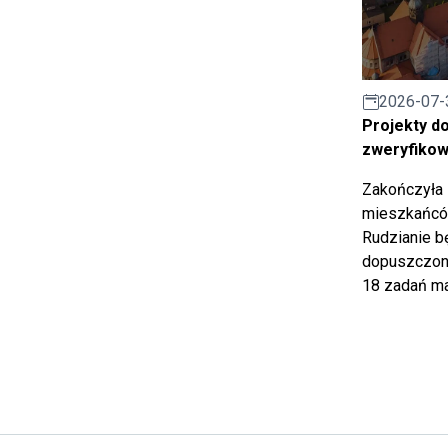
2026-07-
Projekty d
zweryfiko
Zakończyła 
mieszkańców
Rudzianie b
dopuszczony
18 zadań ma