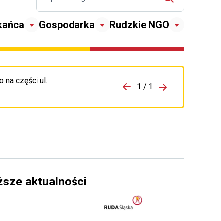
kańca
Gospodarka
Rudzkie NGO
 na części ul.
zejdź do porzpedniego komunikatu
1 / 1
Przejdź do nas
ższe aktualności