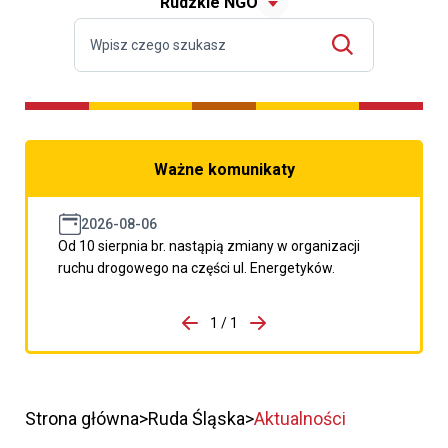
Rudzkie NGO
Ważne komunikaty
2026-08-06
Od 10 sierpnia br. nastąpią zmiany w organizacji
ruchu drogowego na części ul. Energetyków.
do porzpedniego komunikatu
1 / 1
Przejdź do następnego kom
Strona główna
Ruda Śląska
Aktualności