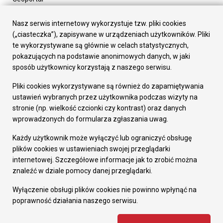
Urząd Miasta
Załatw sprawę
Nasz serwis internetowy wykorzystuje tzw. pliki cookies
Prezydent Miasta
(„ciasteczka”), zapisywane w urządzeniach użytkowników. Pliki
Rada Miasta
te wykorzystywane są głównie w celach statystycznych,
Wydziały
pokazujących na podstawie anonimowych danych, w jaki
Elektroniczna Skrzynka Podawcza
sposób użytkownicy korzystają z naszego serwisu.
Praca w Urzędzie
Pliki cookies wykorzystywane są również do zapamiętywania
Gospodarka
ustawień wybranych przez użytkownika podczas wizyty na
Fundusze europejskie
stronie (np. wielkość czcionki czy kontrast) oraz danych
Środki krajowe
wprowadzonych do formularza zgłaszania uwag.
Oferty inwestycyjne
Strategia Rozwoju Miasta
Każdy użytkownik może wyłączyć lub ograniczyć obsługę
Pozostałe
plików cookies w ustawieniach swojej przeglądarki
Deklaracja dostępności
internetowej. Szczegółowe informacje jak to zrobić można
Dane osobowe
znaleźć w dziale pomocy danej przeglądarki.
Dodaj opinię o witrynie
© Urząd Miasta RUDA Śląska 2023
Wyłączenie obsługi plików cookies nie powinno wpłynąć na
poprawność działania naszego serwisu.
Projekt i wdrożenie - MIGOMEDIA