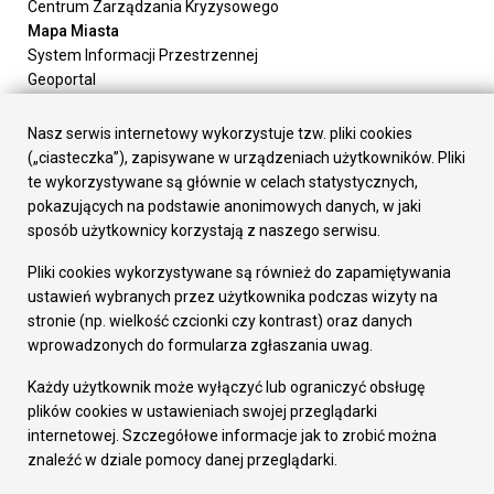
Centrum Zarządzania Kryzysowego
Mapa Miasta
System Informacji Przestrzennej
Geoportal
Urząd Miasta
Załatw sprawę
Nasz serwis internetowy wykorzystuje tzw. pliki cookies
Prezydent Miasta
(„ciasteczka”), zapisywane w urządzeniach użytkowników. Pliki
Rada Miasta
te wykorzystywane są głównie w celach statystycznych,
Wydziały
pokazujących na podstawie anonimowych danych, w jaki
Elektroniczna Skrzynka Podawcza
sposób użytkownicy korzystają z naszego serwisu.
Praca w Urzędzie
Pliki cookies wykorzystywane są również do zapamiętywania
Gospodarka
ustawień wybranych przez użytkownika podczas wizyty na
Fundusze europejskie
stronie (np. wielkość czcionki czy kontrast) oraz danych
Środki krajowe
wprowadzonych do formularza zgłaszania uwag.
Oferty inwestycyjne
Strategia Rozwoju Miasta
Każdy użytkownik może wyłączyć lub ograniczyć obsługę
Pozostałe
plików cookies w ustawieniach swojej przeglądarki
Deklaracja dostępności
internetowej. Szczegółowe informacje jak to zrobić można
Dane osobowe
znaleźć w dziale pomocy danej przeglądarki.
Dodaj opinię o witrynie
© Urząd Miasta RUDA Śląska 2023