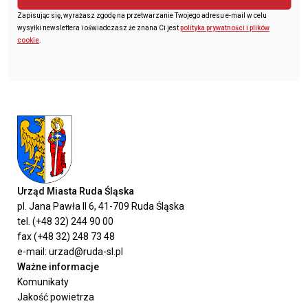
Zapisując się, wyrażasz zgodę na przetwarzanie Twojego adresu e-mail w celu
wysyłki newslettera i oświadczasz że znana Ci jest
polityka prywatności i plików
cookie
.
Urząd Miasta Ruda Śląska
pl. Jana Pawła II 6, 41-709 Ruda Śląska
tel. (+48 32) 244 90 00
fax (+48 32) 248 73 48
e-mail: urzad@ruda-sl.pl
Ważne informacje
Komunikaty
Jakość powietrza