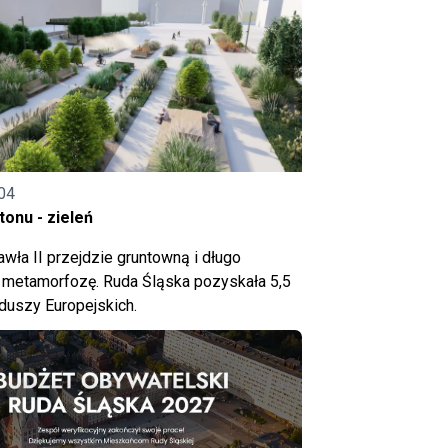
04
onu - zieleń
wła II przejdzie gruntowną i długo
metamorfozę. Ruda Śląska pozyskała 5,5
nduszy Europejskich.