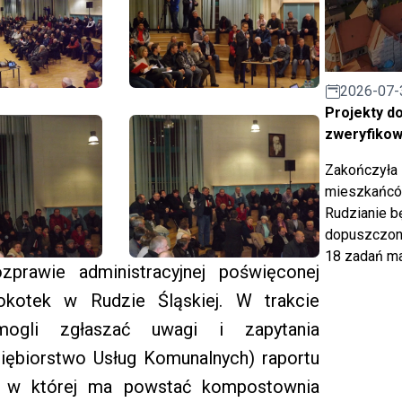
2026-07-
Projekty d
zweryfiko
Zakończyła 
mieszkańców
Rudzianie b
dopuszczony
18 zadań ma
prawie administracyjnej poświęconej
okotek w Rudzie Śląskiej. W trakcie
mogli zgłaszać uwagi i zapytania
iębiorstwo Usług Komunalnych) raportu
y, w której ma powstać kompostownia