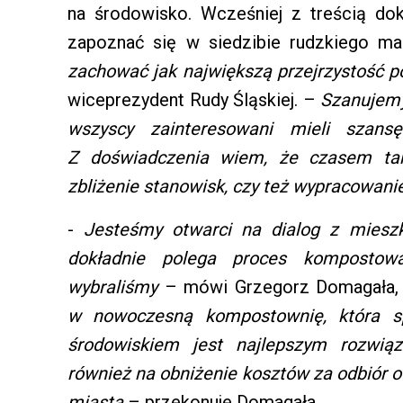
na środowisko. Wcześniej z treścią do
zapoznać się w siedzibie rudzkiego ma
zachować jak największą przejrzystość 
wiceprezydent Rudy Śląskiej. –
Szanujemy 
wszyscy zainteresowani mieli szans
Z doświadczenia wiem, że czasem ta
zbliżenie stanowisk
, czy też wypracowan
-
Jesteśmy otwarci na dialog z mies
dokładnie polega proces kompostowa
wybraliśmy
– mówi Grzegorz Domagała, 
w nowoczesną kompostownię, która s
środowiskiem jest najlepszym rozwią
również na obniżenie kosztów za odbiór 
miasta
– przekonuje Domagała.