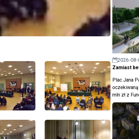
2026-08-
Zamiast bet
Plac Jana Pa
oczekiwaną 
mln zł z Fu