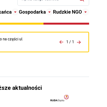
kańca
Gospodarka
Rudzkie NGO
 na części ul.
zejdź do porzpedniego komunikatu
1 / 1
Przejdź do nas
ższe aktualności