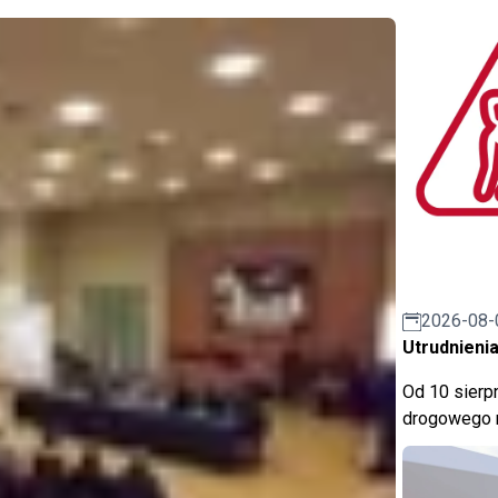
2026-08-
Utrudnienia
Od 10 sierpn
drogowego n