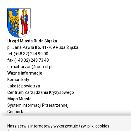
Urząd Miasta Ruda Śląska
pl. Jana Pawła II 6, 41-709 Ruda Śląska
tel. (+48 32) 244 90 00
fax (+48 32) 248 73 48
e-mail: urzad@ruda-sl.pl
Ważne informacje
Komunikaty
Jakość powietrza
Centrum Zarządzania Kryzysowego
Mapa Miasta
System Informacji Przestrzennej
Geoportal
Urząd Miasta
Załatw sprawę
Nasz serwis internetowy wykorzystuje tzw. pliki cookies