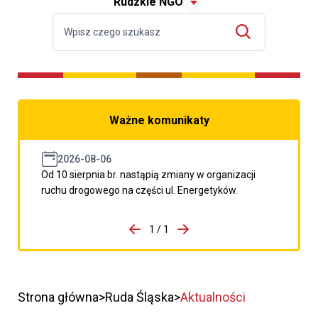
Rudzkie NGO
Ważne komunikaty
2026-08-06
Od 10 sierpnia br. nastąpią zmiany w organizacji
ruchu drogowego na części ul. Energetyków.
do porzpedniego komunikatu
1 / 1
Przejdź do następnego kom
Strona główna
Ruda Śląska
Aktualności